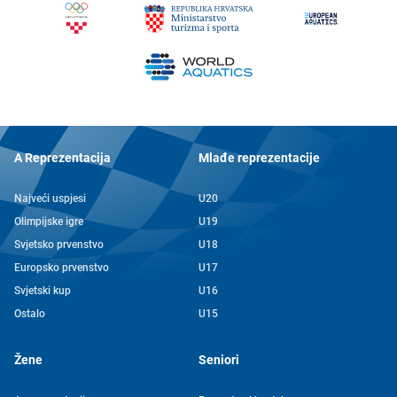
A Reprezentacija
Mlađe reprezentacije
Najveći uspjesi
U20
Olimpijske igre
U19
Svjetsko prvenstvo
U18
Europsko prvenstvo
U17
Svjetski kup
U16
Ostalo
U15
Žene
Seniori