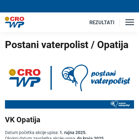
REZULTATI
Postani vaterpolist / Opatija
VK Opatija
Datum početka akcije upisa:
1. rujna 2025.
Okvirni datum završetka akcije upisa:
do kraja 2025.