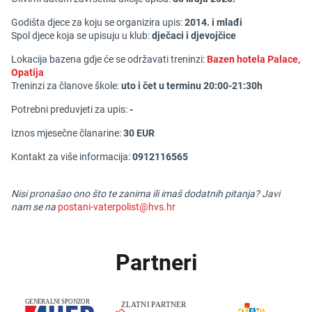
Godišta djece za koju se organizira upis:
2014. i mlađi
Spol djece koja se upisuju u klub:
dječaci
i djevojčice
Lokacija bazena gdje će se održavati treninzi:
Bazen hotela Palace,
Opatija
Treninzi za članove škole:
uto i čet u terminu 20:00-21:30h
Potrebni preduvjeti za upis:
-
Iznos mjesečne članarine:
30 EUR
Kontakt za više informacija:
0912116565
Nisi pronašao ono što te zanima ili imaš dodatnih pitanja? Javi
nam se na
postani-vaterpolist@hvs.hr
Partneri