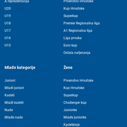
A reprezentacija
Prvenstvo Hrvatske
U20
Kup Hrvatske
U19
Superkup
U18
Premier Regionalna liga
U17
A1 Regionalna liga
U16
Liga prvaka
U15
Euro kup
Ostala natjecanja
Mlađe kategorije
Žene
Juniori
Prvenstvo Hrvatske
Mlađi juniori
Kup Hrvatske
Kadeti
Superkup
Mlađi kadeti
Challenger kup
Nade
Juniorke
Mlađe nade
Mlađe juniorke
Kadetkinje