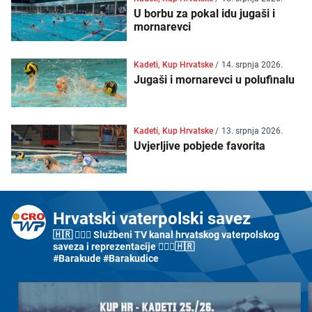
U borbu za pokal idu jugaši i
mornarevci
Kadeti, Kup Hrvatske
/
14. srpnja 2026.
Jugaši i mornarevci u polufinalu
Kadeti, Kup Hrvatske
/
13. srpnja 2026.
Uvjerljive pobjede favorita
Hrvatski vaterpolski savez
🇭🇷 🤽🏼‍♂️ Službeni TV kanal hrvatskog vaterpolskog
saveza i reprezentacije 🤽🏼‍♀️🇭🇷
#Barakude #Barakudice