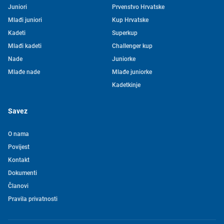
Juniori
Prvenstvo Hrvatske
Mlađi juniori
Kup Hrvatske
Kadeti
Superkup
Mlađi kadeti
Challenger kup
Nade
Juniorke
Mlađe nade
Mlađe juniorke
Kadetkinje
Savez
O nama
Povijest
Kontakt
Tjedni newsletter HVS-a
Dokumenti
Članovi
Pretplatite se na mašu mailing listu kako ne biste propustili
Pravila privatnosti
novosti iz svijeta vaterpola