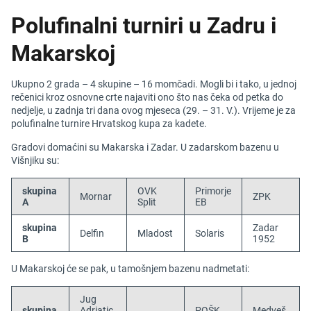
Polufinalni turniri u Zadru i
Makarskoj
Ukupno 2 grada – 4 skupine – 16 momčadi. Mogli bi i tako, u jednoj
rečenici kroz osnovne crte najaviti ono što nas čeka od petka do
nedjelje, u zadnja tri dana ovog mjeseca (29. – 31. V.). Vrijeme je za
polufinalne turnire Hrvatskog kupa za kadete.
Gradovi domaćini su Makarska i Zadar. U zadarskom bazenu u
Višnjiku su:
skupina
OVK
Primorje
Mornar
ZPK
A
Split
EB
skupina
Zadar
Delfin
Mladost
Solaris
B
1952
U Makarskoj će se pak, u tamošnjem bazenu nadmetati:
Jug
skupina
Adriatic
POŠK
Medveš