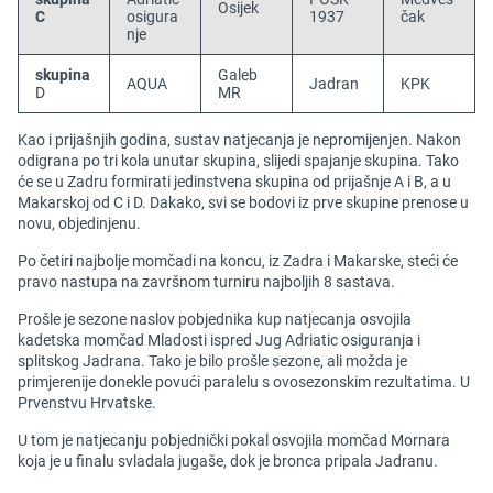
Osijek
C
osigura
1937
čak
nje
skupina
Galeb
AQUA
Jadran
KPK
D
MR
Kao i prijašnjih godina, sustav natjecanja je nepromijenjen. Nakon
odigrana po tri kola unutar skupina, slijedi spajanje skupina. Tako
će se u Zadru formirati jedinstvena skupina od prijašnje A i B, a u
Makarskoj od C i D. Dakako, svi se bodovi iz prve skupine prenose u
novu, objedinjenu.
Po četiri najbolje momčadi na koncu, iz Zadra i Makarske, steći će
pravo nastupa na završnom turniru najboljih 8 sastava.
Prošle je sezone naslov pobjednika kup natjecanja osvojila
kadetska momčad Mladosti ispred Jug Adriatic osiguranja i
splitskog Jadrana. Tako je bilo prošle sezone, ali možda je
primjerenije donekle povući paralelu s ovosezonskim rezultatima. U
Prvenstvu Hrvatske.
U tom je natjecanju pobjednički pokal osvojila momčad Mornara
koja je u finalu svladala jugaše, dok je bronca pripala Jadranu.