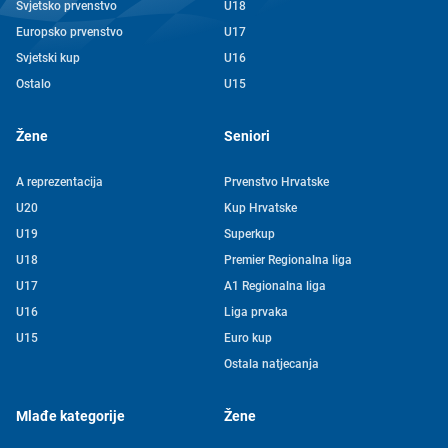
Svjetsko prvenstvo
U18
Europsko prvenstvo
U17
Svjetski kup
U16
Ostalo
U15
Žene
Seniori
A reprezentacija
Prvenstvo Hrvatske
U20
Kup Hrvatske
U19
Superkup
U18
Premier Regionalna liga
U17
A1 Regionalna liga
U16
Liga prvaka
U15
Euro kup
Ostala natjecanja
Mlađe kategorije
Žene