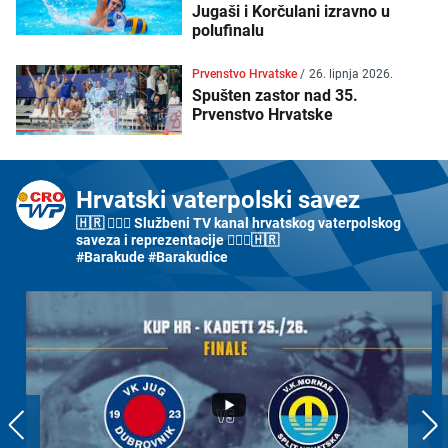
Jugaši i Korčulani izravno u
polufinalu
Prvenstvo Hrvatske
/
26. lipnja 2026.
Spušten zastor nad 35.
Prvenstvo Hrvatske
Hrvatski vaterpolski savez
🇭🇷 🤽🏼‍♂️ Službeni TV kanal hrvatskog vaterpolskog
saveza i reprezentacije 🤽🏼‍♀️🇭🇷
#Barakude #Barakudice