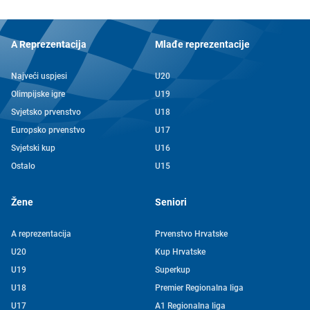
A Reprezentacija
Mlađe reprezentacije
Najveći uspjesi
U20
Olimpijske igre
U19
Svjetsko prvenstvo
U18
Europsko prvenstvo
U17
Svjetski kup
U16
Ostalo
U15
Žene
Seniori
A reprezentacija
Prvenstvo Hrvatske
U20
Kup Hrvatske
U19
Superkup
U18
Premier Regionalna liga
U17
A1 Regionalna liga