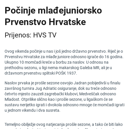
Počinje mlađejuniorsko
Prvenstvo Hrvatske
Prijenos: HVS TV
Ovog vikenda počinje u nas i još jedno državno prvenstvo. Riječ je o
Prvenstvu Hrvatske za mlađe juniore odnosno igrače do 16 godina.
Ukupno 10 momčadi kreće u borbu za naslov. U odnosu na
prethodnu sezonu, u ligi nema makarskog Galeba MR, ali je u
državnom prvenstvu splitski POŠK 1937.
Naslov prvaka je prošle sezone osvojio Jadran pobijedivši u finalu
završnog turnira Jug Adriatic osiguranje, dok su treće odnosno
četvrto mjesto zauzeli zagrebački klubovi, Medveščak odnosno
Mladost. Otprilike slično kao i prošle sezone, u ligaškom će se
sustavu nerijetko igrati i dvokola odnosno mnoge će momčadi igrati
u jednom vikendu i dva susreta.
Temeljno obilježje ovog natjecanja prošle sezone, a tako će biti lako