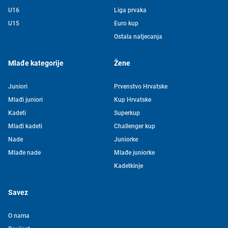
U16
Liga prvaka
U15
Euro kup
Ostala natjecanja
Mlađe kategorije
Žene
Juniori
Prvenstvo Hrvatske
Mlađi juniori
Kup Hrvatske
Kadeti
Superkup
Mlađi kadeti
Challenger kup
Nade
Juniorke
Mlađe nade
Mlađe juniorke
Kadetkinje
Savez
O nama