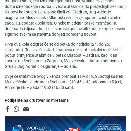
moguće i sada, jest iznimna izjednačenost, velika neizvjesnost,
dosta iznenađenja i borba u većini utakmica do posljednjih sekundi.
Klubovi koji su prošle sezone činili vrh (Jadran, Jug Adriatic
osiguranje, Medveščak i Mladost) vrlo će vjerojatno to isto činiti i
sada. Uz dodatak Solarisa. U neke mlađejuniorske momčadi su
došli sada i dječaci koji su još prošle godine bili kadeti, koji će sasvim
sigurno svojim sastavima donijeti određenu novost.
Prva dva kola odigrat će se od petka do nedjelje (24. do 26.
listopada). Tu se već u startu nameću neki potencijalni mali derbiji
poput primjerice utakmice u petak Mladost – Jadran, kao i dan
kasnije na Sveticama u Zagrebu, Medveščak – Jadran odnosno u
Gružu, Jug Adriatic osiguranje – Solaris.
Dvije će utakmice ovog vikenda prenositi i HVS TV. Subotnji susreti
Medveščaka i Jadrana u Sveticama (10.45 sati) odnosno u Rijeci,
Primorje EB – Zadar 1952 (16.00 sati).
Podijelite na društvenim mrežama