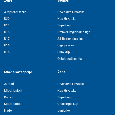
Žene
Seniori
A reprezentacija
Prvenstvo Hrvatske
U20
Kup Hrvatske
U19
Superkup
U18
Premier Regionalna liga
U17
A1 Regionalna liga
U16
Liga prvaka
U15
Euro kup
Ostala natjecanja
Mlađe kategorije
Žene
Juniori
Prvenstvo Hrvatske
Mlađi juniori
Kup Hrvatske
Kadeti
Superkup
Mlađi kadeti
Challenger kup
Nade
Juniorke