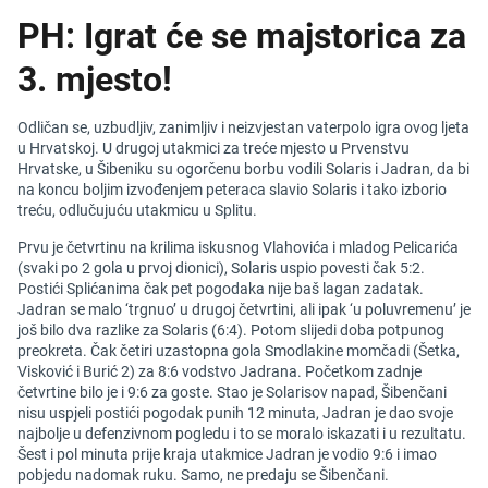
PH: Igrat će se majstorica za
3. mjesto!
Odličan se, uzbudljiv, zanimljiv i neizvjestan vaterpolo igra ovog ljeta
u Hrvatskoj. U drugoj utakmici za treće mjesto u Prvenstvu
Hrvatske, u Šibeniku su ogorčenu borbu vodili Solaris i Jadran, da bi
na koncu boljim izvođenjem peteraca slavio Solaris i tako izborio
treću, odlučujuću utakmicu u Splitu.
Prvu je četvrtinu na krilima iskusnog Vlahovića i mladog Pelicarića
(svaki po 2 gola u prvoj dionici), Solaris uspio povesti čak 5:2.
Postići Splićanima čak pet pogodaka nije baš lagan zadatak.
Jadran se malo ‘trgnuo’ u drugoj četvrtini, ali ipak ‘u poluvremenu’ je
još bilo dva razlike za Solaris (6:4). Potom slijedi doba potpunog
preokreta. Čak četiri uzastopna gola Smodlakine momčadi (Šetka,
Visković i Burić 2) za 8:6 vodstvo Jadrana. Početkom zadnje
četvrtine bilo je i 9:6 za goste. Stao je Solarisov napad, Šibenčani
nisu uspjeli postići pogodak punih 12 minuta, Jadran je dao svoje
najbolje u defenzivnom pogledu i to se moralo iskazati i u rezultatu.
Šest i pol minuta prije kraja utakmice Jadran je vodio 9:6 i imao
pobjedu nadomak ruku. Samo, ne predaju se Šibenčani.