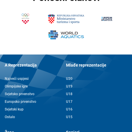
A Reprezentacija
Mlađe reprezentacije
Najveći uspjesi
U20
Olimpijske igre
U19
Svjetsko prvenstvo
U18
Europsko prvenstvo
U17
Svjetski kup
U16
Ostalo
U15