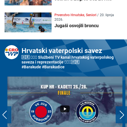
Prvenstvo Hrvatske, Seniori
/
20. lipnja
2026.
Jugaši osvojili broncu
Hrvatski vaterpolski savez
🇭🇷 🤽🏼‍♂️ Službeni TV kanal hrvatskog vaterpolskog
saveza i reprezentacije 🤽🏼‍♀️🇭🇷
#Barakude #Barakudice