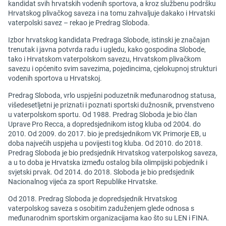
kandidat svih hrvatskih vodenih sportova, a kroz službenu podršku
Hrvatskog plivačkog saveza i na tomu zahvaljuje dakako i Hrvatski
vaterpolski savez – rekao je Predrag Sloboda.
Izbor hrvatskog kandidata Predraga Slobode, istinski je značajan
trenutak i javna potvrda radu i ugledu, kako gospodina Slobode,
tako i Hrvatskom vaterpolskom savezu, Hrvatskom plivačkom
savezu i općenito svim savezima, pojedincima, cjelokupnoj strukturi
vodenih sportova u Hrvatskoj.
Predrag Sloboda, vrlo uspješni poduzetnik međunarodnog statusa,
višedesetljetni je priznati i poznati sportski dužnosnik, prvenstveno
u vaterpolskom sportu. Od 1988. Predrag Sloboda je bio član
Uprave Pro Recca, a dopredsjednikom istog kluba od 2004. do
2010. Od 2009. do 2017. bio je predsjednikom VK Primorje EB, u
doba najvećih uspjeha u povijesti tog kluba. Od 2010. do 2018.
Predrag Sloboda je bio predsjednik Hrvatskog vaterpolskog saveza,
a u to doba je Hrvatska između ostalog bila olimpijski pobjednik i
svjetski prvak. Od 2014. do 2018. Sloboda je bio predsjednik
Nacionalnog vijeća za sport Republike Hrvatske.
Od 2018. Predrag Sloboda je dopredsjednik Hrvatskog
vaterpolskog saveza s osobitim zaduženjem glede odnosa s
međunarodnim sportskim organizacijama kao što su LEN i FINA.