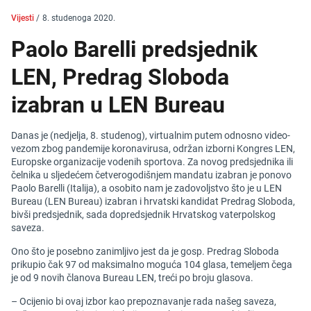
Vijesti
/
8. studenoga 2020.
Paolo Barelli predsjednik
LEN, Predrag Sloboda
izabran u LEN Bureau
Danas je (nedjelja, 8. studenog), virtualnim putem odnosno video-
vezom zbog pandemije koronavirusa, održan izborni Kongres LEN,
Europske organizacije vodenih sportova. Za novog predsjednika ili
čelnika u sljedećem četverogodišnjem mandatu izabran je ponovo
Paolo Barelli (Italija), a osobito nam je zadovoljstvo što je u LEN
Bureau (LEN Bureau) izabran i hrvatski kandidat Predrag Sloboda,
bivši predsjednik, sada dopredsjednik Hrvatskog vaterpolskog
saveza.
Ono što je posebno zanimljivo jest da je gosp. Predrag Sloboda
prikupio čak 97 od maksimalno moguća 104 glasa, temeljem čega
je od 9 novih članova Bureau LEN, treći po broju glasova.
– Ocijenio bi ovaj izbor kao prepoznavanje rada našeg saveza,