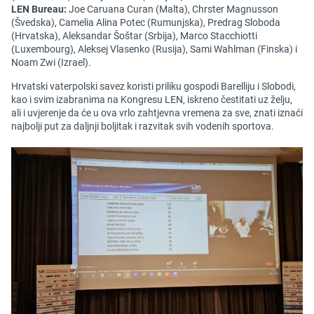
LEN Bureau:
Joe Caruana Curan (Malta), Chrster Magnusson
(Švedska), Camelia Alina Potec (Rumunjska), Predrag Sloboda
(Hrvatska), Aleksandar Šoštar (Srbija), Marco Stacchiotti
(Luxembourg), Aleksej Vlasenko (Rusija), Sami Wahlman (Finska) i
Noam Zwi (Izrael).
Hrvatski vaterpolski savez koristi priliku gospodi Barelliju i Slobodi,
kao i svim izabranima na Kongresu LEN, iskreno čestitati uz želju,
ali i uvjerenje da će u ova vrlo zahtjevna vremena za sve, znati iznaći
najbolji put za daljnji boljitak i razvitak svih vodenih sportova.