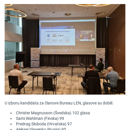
U izboru kandidata za članove Bureau LEN, glasove su dobili:
Christer Magnusson (Švedska) 102 glasa
Sami Wahlman (Finska) 99
Predrag Sloboda (Hrvatska) 97
Aleksej Vlasenko (Rusija) 95