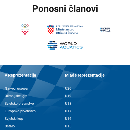
Ponosni članovi
A Reprezentacija
Mlađe reprezentacije
Najveći uspjesi
U20
Olimpijske igre
U19
Svjetsko prvenstvo
U18
Europsko prvenstvo
U17
Svjetski kup
U16
Ostalo
U15