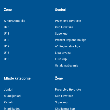
Žene
Seniori
A reprezentacija
Prvenstvo Hrvatske
U20
Kup Hrvatske
U19
Superkup
U18
Premier Regionalna liga
U17
A1 Regionalna liga
U16
Liga prvaka
U15
Euro kup
Ostala natjecanja
Mlađe kategorije
Žene
Juniori
Prvenstvo Hrvatske
Mlađi juniori
Kup Hrvatske
Kadeti
Superkup
Mlađi kadeti
Challenger kup