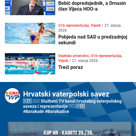
Bebić dopredsjednik, a Drnasin
član Vijeća HOO-a
U16 reprezentacija, Vijesti
/
27. srpnja
2026.
Pobjeda nad SAD u predzadnjoj
sekundi
Svjetsko prvenstvo, U16 reprezentacija,
Vijesti
/
27. srpnja 2026.
Treći poraz
Hrvatski vaterpolski savez
🇭🇷 🤽🏼‍♂️ Službeni TV kanal hrvatskog vaterpolskog
saveza i reprezentacije 🤽🏼‍♀️🇭🇷
#Barakude #Barakudice