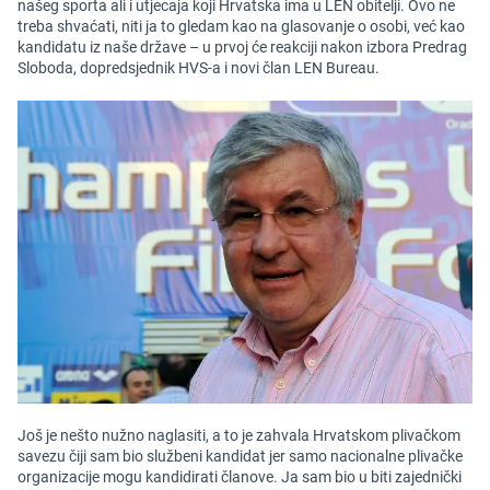
našeg sporta ali i utjecaja koji Hrvatska ima u LEN obitelji. Ovo ne
treba shvaćati, niti ja to gledam kao na glasovanje o osobi, već kao
kandidatu iz naše države – u prvoj će reakciji nakon izbora Predrag
Sloboda, dopredsjednik HVS-a i novi član LEN Bureau.
Još je nešto nužno naglasiti, a to je zahvala Hrvatskom plivačkom
savezu čiji sam bio službeni kandidat jer samo nacionalne plivačke
organizacije mogu kandidirati članove. Ja sam bio u biti zajednički