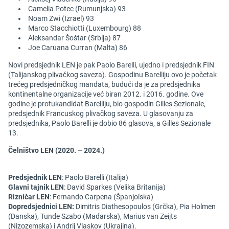
Camelia Potec (Rumunjska) 93
Noam Zwi (Izrael) 93
Marco Stacchiotti (Luxembourg) 88
Aleksandar Šoštar (Srbija) 87
Joe Caruana Curran (Malta) 86
Novi predsjednik LEN je pak Paolo Barelli, ujedno i predsjednik FIN
(Talijanskog plivačkog saveza). Gospodinu Barelliju ovo je početak
trećeg predsjedničkog mandata, budući da je za predsjednika
kontinentalne organizacije već biran 2012. i 2016. godine. Ove
godine je protukandidat Barelliju, bio gospodin Gilles Sezionale,
predsjednik Francuskog plivačkog saveza. U glasovanju za
predsjednika, Paolo Barelli je dobio 86 glasova, a Gilles Sezionale
13.
Čelništvo LEN (2020. – 2024.)
Predsjednik LEN
: Paolo Barelli (Italija)
Glavni tajnik LEN
: David Sparkes (Velika Britanija)
Rizničar LEN
: Fernando Carpena (Španjolska)
Dopredsjednici LEN:
Dimitris Diathesopoulos (Grčka), Pia Holmen
(Danska), Tunde Szabo (Mađarska), Marius van Zeijts
(Nizozemska) i Andrij Vlaskov (Ukrajina).