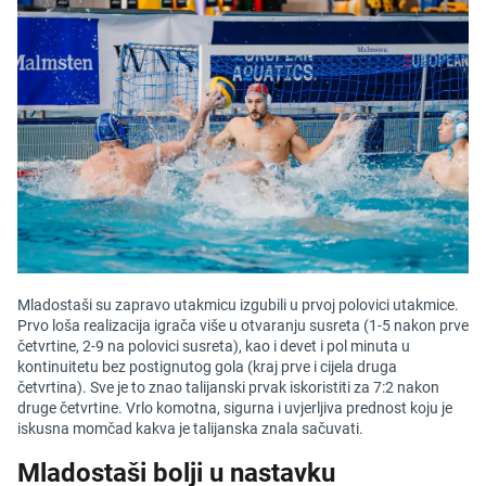
Mladostaši su zapravo utakmicu izgubili u prvoj polovici utakmice.
Prvo loša realizacija igrača više u otvaranju susreta (1-5 nakon prve
četvrtine, 2-9 na polovici susreta), kao i devet i pol minuta u
kontinuitetu bez postignutog gola (kraj prve i cijela druga
četvrtina). Sve je to znao talijanski prvak iskoristiti za 7:2 nakon
druge četvrtine. Vrlo komotna, sigurna i uvjerljiva prednost koju je
iskusna momčad kakva je talijanska znala sačuvati.
Mladostaši bolji u nastavku