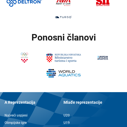
Ponosni članovi
A Reprezentacija
Mlađe reprezentacije
Najveći uspjesi
U20
Olimpijske igre
U19