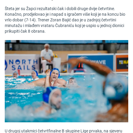
Šteta jer su Žapci rezultatski čak i dobili druge dvije četvrtine.
Konačno, prodjelovao je i napad s igračem više koji je na koncu bio
vrlo dobar (7-14). Trener Zoran Bajić dao je u zadnjoj četvrtini
minutažu i mlađem vrataru Čubraniću koji je uspio u jednoj dionici
prikupiti čak 8 obrana.
U drugoj utakmici četvrtfinalne B skupine Lige prvaka, na sjeveru