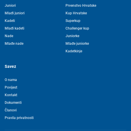
Juniori
Prvenstvo Hrvatske
Mlađi juniori
Kup Hrvatske
Kadeti
Superkup
Mlađi kadeti
Challenger kup
Nade
Juniorke
Mlađe nade
Mlađe juniorke
Kadetkinje
Savez
O nama
Povijest
Kontakt
Tjedni newsletter HVS-a
Dokumenti
Članovi
Pretplatite se na mašu mailing listu kako ne biste propustili
Pravila privatnosti
novosti iz svijeta vaterpola