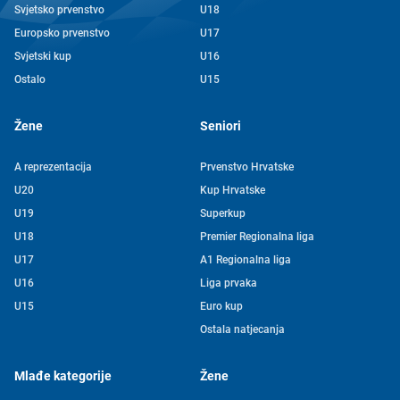
Svjetsko prvenstvo
U18
Europsko prvenstvo
U17
Svjetski kup
U16
Ostalo
U15
Žene
Seniori
A reprezentacija
Prvenstvo Hrvatske
U20
Kup Hrvatske
U19
Superkup
U18
Premier Regionalna liga
U17
A1 Regionalna liga
U16
Liga prvaka
U15
Euro kup
Ostala natjecanja
Mlađe kategorije
Žene