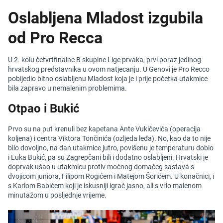
Oslabljena Mladost izgubila
od Pro Recca
U 2. kolu četvrtfinalne B skupine Lige prvaka, prvi poraz jedinog
hrvatskog predstavnika u ovom natjecanju. U Genovi je Pro Recco
pobijedio bitno oslabljenu Mladost koja je i prije početka utakmice
bila zapravo u nemalenim problemima.
Otpao i Bukić
Prvo su na put krenuli bez kapetana Ante Vukičevića (operacija
koljena) i centra Viktora Tončinića (ozljeda leđa). No, kao da to nije
bilo dovoljno, na dan utakmice jutro, povišenu je temperaturu dobio
i Luka Bukić, pa su Zagrepčani bili i dodatno oslabljeni. Hrvatski je
doprvak ušao u utakmicu protiv moćnog domaćeg sastava s
dvojicom juniora, Filipom Rogićem i Matejom Šorićem. U konačnici, i
s Karlom Babićem koji je iskusniji igrač jasno, ali s vrlo malenom
minutažom u posljednje vrijeme.