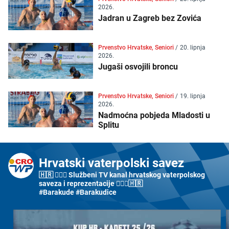
2026.
Jadran u Zagreb bez Zovića
Prvenstvo Hrvatske, Seniori
/
20. lipnja
2026.
Jugaši osvojili broncu
Prvenstvo Hrvatske, Seniori
/
19. lipnja
2026.
Nadmoćna pobjeda Mladosti u
Splitu
Hrvatski vaterpolski savez
🇭🇷 🤽🏼‍♂️ Službeni TV kanal hrvatskog vaterpolskog
saveza i reprezentacije 🤽🏼‍♀️🇭🇷
#Barakude #Barakudice