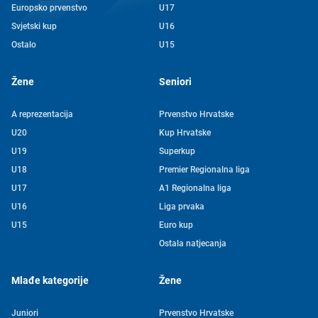
Europsko prvenstvo
U17
Svjetski kup
U16
Ostalo
U15
Žene
Seniori
A reprezentacija
Prvenstvo Hrvatske
U20
Kup Hrvatske
U19
Superkup
U18
Premier Regionalna liga
U17
A1 Regionalna liga
U16
Liga prvaka
U15
Euro kup
Ostala natjecanja
Mlađe kategorije
Žene
Juniori
Prvenstvo Hrvatske