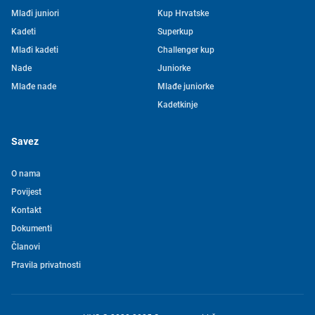
Mlađi juniori
Kup Hrvatske
Kadeti
Superkup
Mlađi kadeti
Challenger kup
Nade
Juniorke
Mlađe nade
Mlađe juniorke
Kadetkinje
Savez
O nama
Povijest
Kontakt
Tjedni newsletter HVS-a
Dokumenti
Članovi
Pretplatite se na mašu mailing listu kako ne biste propustili
Pravila privatnosti
novosti iz svijeta vaterpola
Želim primati novosti