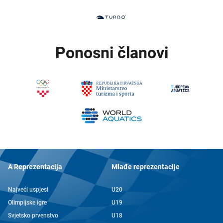
Ponosni članovi
A Reprezentacija
Mlađe reprezentacije
Najveći uspjesi
U20
Olimpijske igre
U19
Svjetsko prvenstvo
U18