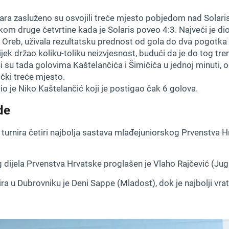
nara zasluženo su osvojili treće mjesto pobjedom nad Solar
tkom druge četvrtine kada je Solaris poveo 4:3. Najveći je
 Oreb, uživala rezultatsku prednost od gola do dva pogotka pr
vijek držao koliku-toliku neizvjesnost, budući da je do tog t
 su tada golovima Kaštelančića i Šimičića u jednoj minuti, 
ički treće mjesto.
bio je Niko Kaštelančić koji je postigao čak 6 golova.
de
rnira četiri najbolja sastava mlađejuniorskog Prvenstva Hrv
g dijela Prvenstva Hrvatske proglašen je Vlaho Rajčević (Jug 
ira u Dubrovniku je Deni Sappe (Mladost), dok je najbolji vrat