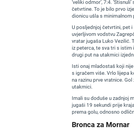
‘veliki odmor’, 7:4. ‘Stisnuli
četvrtine. To je bilo prvo i
dionicu ušla s minimalnom 
U posljednjoj četvrtini, pet 
uvjerljivom vodstvu Zagrepč
vratar jugaša Luko Vezilić. 
iz peterca, te sva tri s ist
drugi put na utakmici izjedna
Isti onaj mladostaš koji nij
s igračem više. Vrlo lijepa 
na razinu prve vratnice. Gol
utakmici.
Imali su doduše u zadnjoj m
jugaši 19 sekundi prije kraj
prema golu, odnosno odličn
Bronca za Mornar