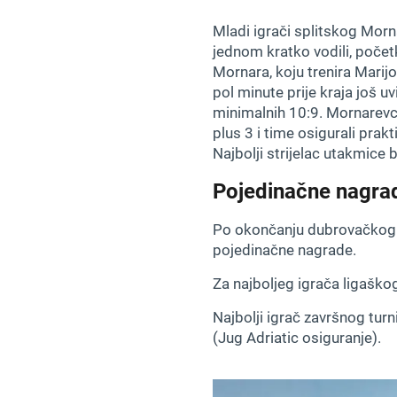
Mladi igrači splitskog Mor
jednom kratko vodili, poče
Mornara, koju trenira Marijo
pol minute prije kraja još u
minimalnih 10:9. Mornarevci
plus 3 i time osigurali prakt
Najbolji strijelac utakmice 
Pojedinačne nagra
Po okončanju dubrovačkog tu
pojedinačne nagrade.
Za najboljeg igrača ligaško
Najbolji igrač završnog turn
(Jug Adriatic osiguranje).