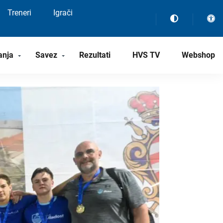
Treneri
Igrači
anja
Savez
Rezultati
HVS TV
Webshop