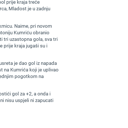
pol prije kraja treće
rca, Mladost je u zadnju
utakmicu. Naime, pri novom
ntoniju Kumriću obranio
i tri uzastopna gola, sva tri
prije kraja jugaši su i
susreta je dao gol iz napada
t na Kumrića koji je uplivao
sljednjim pogotkom na
tići gol za +2, a onda i
i nisu uspjeli ni zapucati