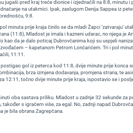
’ su jugaši pred kraj treće dionice i izjednačili na 8:8, minutu i 
zjednačanje na utakmici. Ipak, zaslugom Denija Sappea iz pete
prednošću, 9:8.
i pol minuta prije kraja činilo se da mladi Žapci ‘zatvaraju’ 
ana (11:8), Mladost je imala i kazneni udarac, no njega je A
To kao da je dalo poticaj Dubrovčanima koji su uspjeli nanizat
im izvođačem – kapetanom Petrom Lončarićem. Tri i pol minute 
čili, 11:11.
e postigao gol iz peterca kod 11:8, dvije minute prije konca 
kombinacija, brza izmjena dodavanja, promjena strana, te asis
 za 12:11, točno dvije minute prije kraja, ispostavio se i po
inuti oba sastava priliku. Mladost u zadnje 32 sekunde za pos
a, također s igračem više, za egal. No, zadnji napad Dubrovčan
a je bila obrana Zagrepčana.