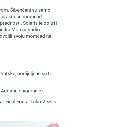
isom. Šibenčani su samo
 dio utakmice momčad
ednosti. Solaris je do tri i
renutka Mornar vodio
odvojili svoju momčad na
atske, podijeljene su tri
Adriatic osiguranje).
ar Final Foura, Luko Vezilić