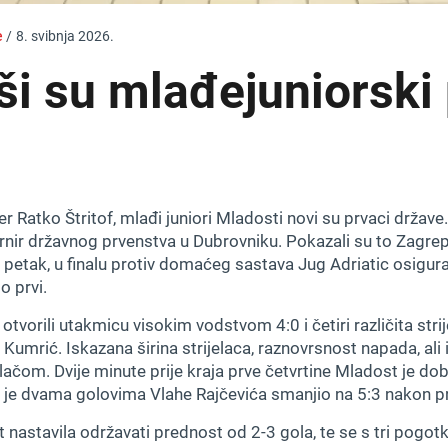
e
/
8. svibnja 2026.
i su mlađejuniorski 
 Ratko Štritof, mlađi juniori Mladosti novi su prvaci države.
urnir državnog prvenstva u Dubrovniku. Pokazali su to Zagrep
 petak, u finalu protiv domaćeg sastava Jug Adriatic osigura
o prvi.
 otvorili utakmicu visokim vodstvom 4:0 i četiri različita stri
 Kumrić. Iskazana širina strijelaca, raznovrsnost napada, ali
om. Dvije minute prije kraja prve četvrtine Mladost je dobil
in je dvama golovima Vlahe Rajčevića smanjio na 5:3 nakon p
t nastavila održavati prednost od 2-3 gola, te se s tri pogot