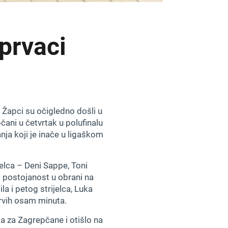
prvaci
 Žapci su očigledno došli u
čani u četvrtak u polufinalu
nja koji je inače u ligaškom
jelca – Deni Sappe, Toni
 i postojanost u obrani na
a i petog strijelca, Luka
rvih osam minuta.
ka za Zagrepčane i otišlo na