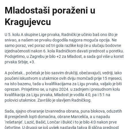
Mladostaši poraženi u
Kragujevcu
U 5. kolu A skupine Lige prvaka, Radnički je učinio baš ono što je
snivao, a našem se prvaku dogodila najgora moguća opcija. Ne
samo poraz, već poraz od tri gola razlike koji će u slučaju bodovne
izjednačenosti nakon 6. kola Radničkom davati prednost u poretku.
Podsjetimo, u Zagrebu je bilo +2 za Mladost, a sada gol više u korist
prvaka Srbije, +3.
A početak… početak je bio sasvim drukčiji, obećavajući, vedriji, iako
poučeni iskustvom s utakmice ovih dviju momčadi prije 15 mjeseci,
na isto bazenu, tada u kvalifikacijama za Ligu prvaka, valjalo je biti
oprezan. Prisjetimo se, u rujnu 2024. u zadnjem i presudnom kolu
kvalifikacija za Ligu prvaka, Mladost je vodila 4:0, pa i 5:1 na
polovici utakmice. Završilo je slavljem Radničkog.
Sada, sjajno otvaranje Izvanredna obrana, puna blokova, oduzetih
ili presječenih lopti domaćina, obrane Marcelića, a u napadu
‘rešetanje’. Lazić, Bašić, Lončar i Bukić i to je bilo 4:0 nakon prve
četvrtine. U drugoj se još uvijek nastavila takva ili slična prednost