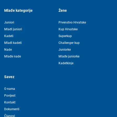
Mlađe kategorije
Žene
Juniori
Prvenstvo Hrvatske
Mlađi juniori
Kup Hrvatske
Kadeti
Superkup
Mlađi kadeti
Challenger kup
Nade
Juniorke
Mlađe nade
Mlađe juniorke
Kadetkinje
Savez
O nama
Povijest
Kontakt
Tjedni newsletter HVS-a
Dokumenti
Članovi