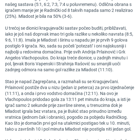
našeg sastava (5:1, 6:2, 7:3, 7:4 u poluvremenu). Odlična obrana s
igračem manje jer je Radnički od 8 takvih napada samo 2 realizirao
(25%). Mladost je bila na 50% (3-6).
U trećoj se dionici kragujevački sastav počeo buditi, približavati,
iako je još naš doprvak imao tri gola razlike u nekoliko navrata (8:5,
9:6, 11:8). Imala je Mladost i širinu u napadu jer je prvih 9 golova
postiglo 9 igrača. No, sada su počeli ‘potezati’ i oni najiskusniji i
najbolji u redovima domaćina. Prije svih Andrija Prlainović i Grk
Angelos Vlachopoulos. Do kraja treće dionice, u zadnjih minutu i
pol, ljevak Boris Vapenski i Strahinja Rašović su smanjili uoči
zadnjeg odmora na samo gol razlike za Mladost (11:10).
Stao je napad Zagrepčana, a razmahali su se Kragujevčani.
Prlainović postiže dva u nizu (jedan iz peterca) za prvo izjednačenje
(11:11), a onda i prvo vodstvo domaćina (12:11). Na ovo je
Vlachopoulos pridodao gola za 13:11 pet minuta do kraja, a isti je
igrač samo 2 sekunde prije završne sirene, u trenucima dok je
Mladost igrala bez vratara, pa je Bukić stao prinudno između
vratnica (jednom čak i obranio), pogodio za pobjedu Radničkog.
Kao što je domaćin prvi gol na utakmici postigao tek u 10. minuti,
tako u završnih 10 i pol minuta Mladost nije postigla niti jedan gol.