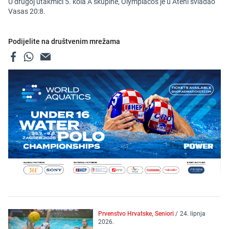
U drugoj utakmici 5. kola A skupine, Olympiacos je u Ateni svladao
Vasas 20:8.
Podijelite na društvenim mrežama
Prvenstvo Hrvatske, Seniori
/
24. lipnja
2026.