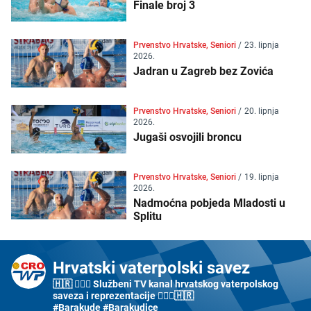
Finale broj 3
Prvenstvo Hrvatske, Seniori
/
23. lipnja
2026.
Jadran u Zagreb bez Zovića
Prvenstvo Hrvatske, Seniori
/
20. lipnja
2026.
Jugaši osvojili broncu
Prvenstvo Hrvatske, Seniori
/
19. lipnja
2026.
Nadmoćna pobjeda Mladosti u
Splitu
Hrvatski vaterpolski savez
🇭🇷 🤽🏼‍♂️ Službeni TV kanal hrvatskog vaterpolskog
saveza i reprezentacije 🤽🏼‍♀️🇭🇷
#Barakude #Barakudice