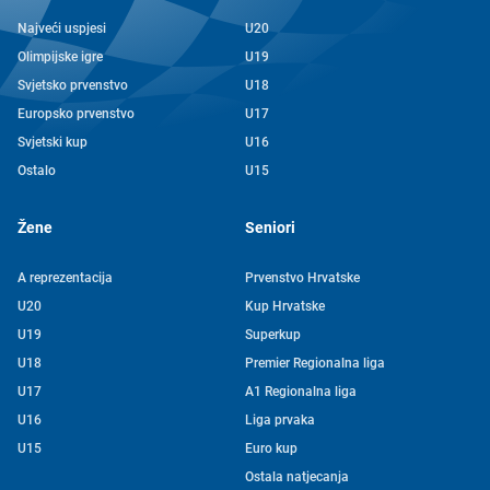
Najveći uspjesi
U20
Olimpijske igre
U19
Svjetsko prvenstvo
U18
Europsko prvenstvo
U17
Svjetski kup
U16
Ostalo
U15
Žene
Seniori
A reprezentacija
Prvenstvo Hrvatske
U20
Kup Hrvatske
U19
Superkup
U18
Premier Regionalna liga
U17
A1 Regionalna liga
U16
Liga prvaka
U15
Euro kup
Ostala natjecanja