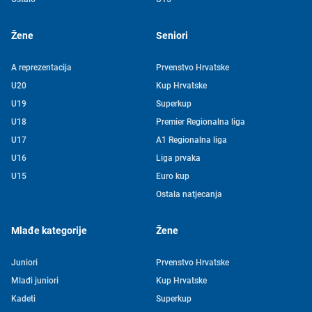
Žene
Seniori
A reprezentacija
Prvenstvo Hrvatske
U20
Kup Hrvatske
U19
Superkup
U18
Premier Regionalna liga
U17
A1 Regionalna liga
U16
Liga prvaka
U15
Euro kup
Ostala natjecanja
Mlađe kategorije
Žene
Juniori
Prvenstvo Hrvatske
Mlađi juniori
Kup Hrvatske
Kadeti
Superkup