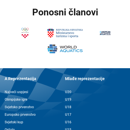
Ponosni članovi
A Reprezentacija
Mlađe reprezentacije
Najveći uspjesi
U20
Olimpijske igre
U19
Svjetsko prvenstvo
U18
Europsko prvenstvo
U17
Svjetski kup
U16
Ostalo
U15