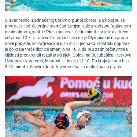
U izvanredno izjednačenoj utakmici punoj obrata, a u kojoj su se
prve dvije i pol četvrtine momčadi izmjenjivale u vodstvu (uglavnom
minimalnom), gosti iz Pireja su poveli četiri minute prije kraja treće
četvrtine 10:7. U tom se trenutku činilo da je Olympiacos na pragu
nove pobjede, no Zagrepčani nisu mislili jednako. Hrvatski doprvak
je do kraja treće dionice smanjio na 10:8, da bi u zadnjoj četvrtini u
cijelosti preokrenuli rezultatski tijek. Golovima Buljubašića, Harkova
i Nagaeva iz peterca, Mladost je povela 11:10. Do kraja je tada bilo
3.15 minuta. Sasvim dostatno vremena za maksimalnu dramu.