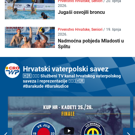
Prvenstvo Hrvatske, Seniori
/
20. lipnja
2026.
Jugaši osvojili broncu
Prvenstvo Hrvatske, Seniori
/
19. lipnja
2026.
Nadmoćna pobjeda Mladosti u
Splitu
Hrvatski vaterpolski savez
🇭🇷 🤽🏼‍♂️ Službeni TV kanal hrvatskog vaterpolskog
saveza i reprezentacije 🤽🏼‍♀️🇭🇷
#Barakude #Barakudice