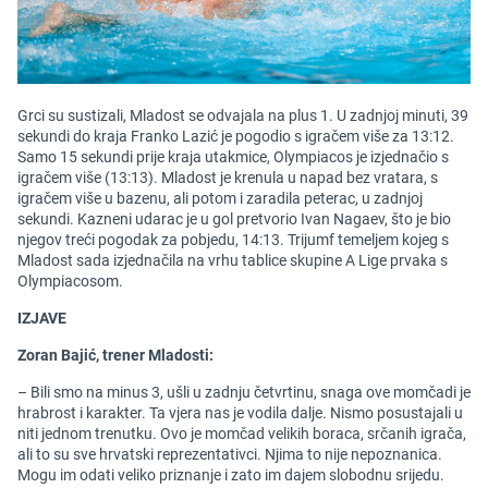
Grci su sustizali, Mladost se odvajala na plus 1. U zadnjoj minuti, 39
sekundi do kraja Franko Lazić je pogodio s igračem više za 13:12.
Samo 15 sekundi prije kraja utakmice, Olympiacos je izjednačio s
igračem više (13:13). Mladost je krenula u napad bez vratara, s
igračem više u bazenu, ali potom i zaradila peterac, u zadnjoj
sekundi. Kazneni udarac je u gol pretvorio Ivan Nagaev, što je bio
njegov treći pogodak za pobjedu, 14:13. Trijumf temeljem kojeg s
Mladost sada izjednačila na vrhu tablice skupine A Lige prvaka s
Olympiacosom.
IZJAVE
Zoran Bajić, trener Mladosti:
– Bili smo na minus 3, ušli u zadnju četvrtinu, snaga ove momčadi je
hrabrost i karakter. Ta vjera nas je vodila dalje. Nismo posustajali u
niti jednom trenutku. Ovo je momčad velikih boraca, srčanih igrača,
ali to su sve hrvatski reprezentativci. Njima to nije nepoznanica.
Mogu im odati veliko priznanje i zato im dajem slobodnu srijedu.