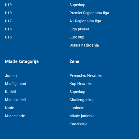
U19
Superkup
U18
Premier Regionalna liga
U17
A1 Regionalna liga
U16
Liga prvaka
U15
Euro kup
Ostala natjecanja
Mlađe kategorije
Žene
Juniori
Prvenstvo Hrvatske
Mlađi juniori
Kup Hrvatske
Kadeti
Superkup
Mlađi kadeti
Challenger kup
Nade
Juniorke
Mlađe nade
Mlađe juniorke
Kadetkinje