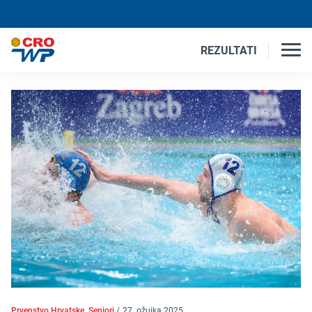
REZULTATI
Prvenstvo Hrvatske, Seniori
/
27. ožujka 2025.