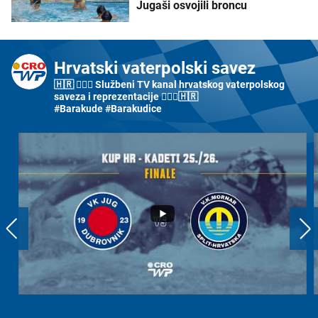
Jugaši osvojili broncu
Hrvatski vaterpolski savez
🇭🇷 🤽🏼‍♂️ Službeni TV kanal hrvatskog vaterpolskog
saveza i reprezentacije 🤽🏼‍♀️🇭🇷
#Barakude #Barakudice