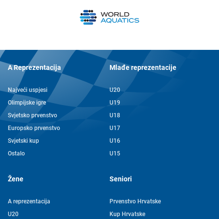
A Reprezentacija
Mlađe reprezentacije
Najveći uspjesi
U20
Olimpijske igre
U19
Svjetsko prvenstvo
U18
Europsko prvenstvo
U17
Svjetski kup
U16
Ostalo
U15
Žene
Seniori
A reprezentacija
Prvenstvo Hrvatske
U20
Kup Hrvatske