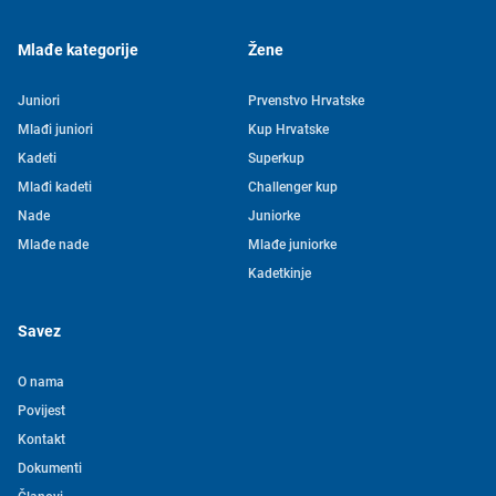
Mlađe kategorije
Žene
Juniori
Prvenstvo Hrvatske
Mlađi juniori
Kup Hrvatske
Kadeti
Superkup
Mlađi kadeti
Challenger kup
Nade
Juniorke
Mlađe nade
Mlađe juniorke
Kadetkinje
Savez
O nama
Povijest
Kontakt
Tjedni newsletter HVS-a
Dokumenti