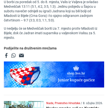
U borbi za poredak od 5. do 8. mjesta, Valis iz Valjeva je svladao
Medveščak 13:11 (5:1, 4:2, 3:5, 1:3). Jedinu pobjedu u Šapcu u
subotu navečer odnijeli su igrači Jadrana koji su bili bolji od
Mladosti iz Bijele (Crna Gora) i to sjajno odigranom zadnjom
četvrtinom – 9:7 (3:3, 0:3, 1:1, 5:0).
U nedjelju će se Medveščak boriti za 7. mjesto protiv Mladosti iz
Bijele, dok će Jadran imati suparnika u valjevskom Valisu za 5.
mjesto.
Podijelite na društvenim mrežama
Nade, Prvenstvo Hrvatske
/
8. ožujka 2026.