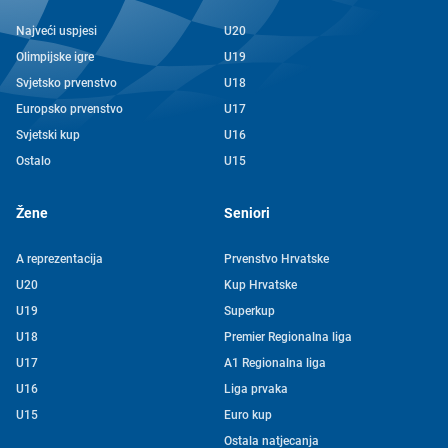
Najveći uspjesi
U20
Olimpijske igre
U19
Svjetsko prvenstvo
U18
Europsko prvenstvo
U17
Svjetski kup
U16
Ostalo
U15
Žene
Seniori
A reprezentacija
Prvenstvo Hrvatske
U20
Kup Hrvatske
U19
Superkup
U18
Premier Regionalna liga
U17
A1 Regionalna liga
U16
Liga prvaka
U15
Euro kup
Ostala natjecanja