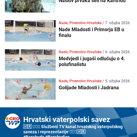
Naslov prvaka seli na Kantridu
Nade, Prvenstvo Hrvatske
/
7. ožujka 2026.
Nade Mladosti i Primorja EB u
finalu
Nade, Prvenstvo Hrvatske
/
6. ožujka 2026.
Medvjedi i jugaši odlučuju o 4.
polufinalistu
Nade, Prvenstvo Hrvatske
/
5. ožujka 2026.
Golijade Mladosti i Jadrana
Hrvatski vaterpolski savez
🇭🇷 🤽🏼‍♂️ Službeni TV kanal hrvatskog vaterpolskog
saveza i reprezentacije 🤽🏼‍♀️🇭🇷