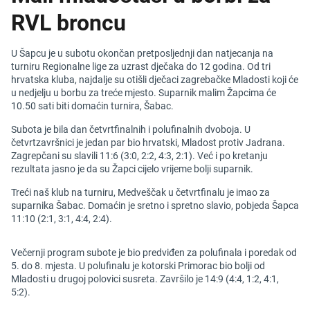
RVL broncu
U Šapcu je u subotu okončan pretposljednji dan natjecanja na
turniru Regionalne lige za uzrast dječaka do 12 godina. Od tri
hrvatska kluba, najdalje su otišli dječaci zagrebačke Mladosti koji će
u nedjelju u borbu za treće mjesto. Suparnik malim Žapcima će
10.50 sati biti domaćin turnira, Šabac.
Subota je bila dan četvrtfinalnih i polufinalnih dvoboja. U
četvrtzavršnici je jedan par bio hrvatski, Mladost protiv Jadrana.
Zagrepčani su slavili 11:6 (3:0, 2:2, 4:3, 2:1). Već i po kretanju
rezultata jasno je da su Žapci cijelo vrijeme bolji suparnik.
Treći naš klub na turniru, Medveščak u četvrtfinalu je imao za
suparnika Šabac. Domaćin je sretno i spretno slavio, pobjeda Šapca
11:10 (2:1, 3:1, 4:4, 2:4).
Večernji program subote je bio predviđen za polufinala i poredak od
5. do 8. mjesta. U polufinalu je kotorski Primorac bio bolji od
Mladosti u drugoj polovici susreta. Završilo je 14:9 (4:4, 1:2, 4:1,
5:2).