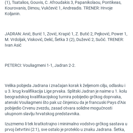
(1), Tsatalios, Gouvis, C. Afroudakis 3, Papanikolaou, Pontikeas,
Kourovanis, Dimou, Vukčević 1, Andreadis. TRENER: Hrvoje
Koljanin.
JADRAN: Anić, Burić 1, Zović, Krapić 1, Z. Butić 2, Pejković, Power 1,
M. Vrdoljak, Visković, Delić, Šetka 3 (2), Dužević 2, Sučić. TRENER:
Ivan Asić
PETERCI: Vouliagmeni 1-1, Jadran 2-2.
Velika pobjeda Jadrana i značajan korak k željenom cilju, odlasku i
u 3. krug kvalifikacija Lige prvaka. Splitski Jadran je naime u 1. kolu
beogradskog kvalifikacijskog turnira pobijedio grčkog doprvaka,
atenski Vouliagmeni što pak uz činjenicu da je francuski Pays d’Aix
pobijedio Crvenu zvezdu, zasad otvara solidne mogućnosti
ukupnom slavlju hrvatskog predstavnika.
Izuzmemo li tek kratkotrajno i minimalno vodstvo grčkog sastava u
prvoj četvrtini (2:1), sve ostalo je proteklo u znaku Jadrana. Šetka,