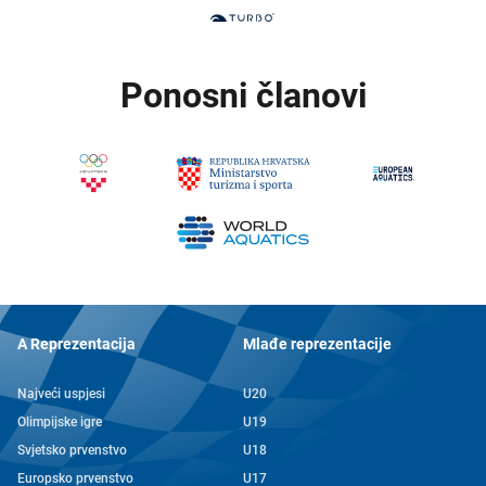
Ponosni članovi
A Reprezentacija
Mlađe reprezentacije
Najveći uspjesi
U20
Olimpijske igre
U19
Svjetsko prvenstvo
U18
Europsko prvenstvo
U17