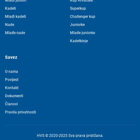
Mlađi juniori
Kup Hrvatske
Kadeti
Superkup
Mlađi kadeti
Challenger kup
Nade
Juniorke
Mlađe nade
Mlađe juniorke
Kadetkinje
Savez
O nama
Povijest
Kontakt
Tjedni newsletter HVS-a
Dokumenti
Članovi
Pretplatite se na mašu mailing listu kako ne biste propustili
Pravila privatnosti
novosti iz svijeta vaterpola
Želim primati novosti
HVS © 2020-2025 Sva prava pridržana.