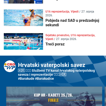
U16 reprezentacija, Vijesti
/
27. srpnja
2026.
Pobjeda nad SAD u predzadnjoj
sekundi
Svjetsko prvenstvo, U16 reprezentacija,
Vijesti
/
27. srpnja 2026.
Treći poraz
Hrvatski vaterpolski savez
🇭🇷 🤽🏼‍♂️ Službeni TV kanal hrvatskog vaterpolskog
saveza i reprezentacije 🤽🏼‍♀️🇭🇷
#Barakude #Barakudice