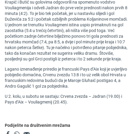
Krapić i Butić su golovima odgovorili na spomenuto vodstvo
Vouliagmenija i odveli Jadran do prve veće prednosti nakon prvih 8
minuta (4:2). To je bio tek početak, jer u nastavku slijedi i gol
Duževića za 5:2 i početak ozbiljnih problema Koljaninove momčadi.
U jednom se trenutku Vouliagmeni istina uspio primaknuti na gol
zaostatka (5:4 u trećoj četvrtini), ali ništa više pod toga. Već
početkom zadnje četvrtine bilježimo ponovo tri gola prednosti za
hrvatsku momčad (7:4, pa 8:5, a dvije i pol minute prije kraja i 10:7
nakon peterca Šetke). Tu je načelno i potvrđeno pitanje pobjednika,
tako da konačan rezultat ne sugerira veliku dramu. Štoviše,
posljednji su gol Grci postigli iz peterca i to 2 sekunde prije kraja.
Lagano iznenađenje priredio je francuski Pays d’Aix koji je uvjerljivo
pobijedio domaćina, Crvenu zvezdu 13:8 i to uz velik obol Hrvata u
francuskim redovima budući da je Maroje Gluhaić postigao 4, a
Andro Gagulić 1 gol za pobjednika.
U 2. kolu, u subotu se sastaju: Crvena zvezda – Jadran (19.00) i
Pays d’Aix – Vouliagmenij (20.45).
Podijelite na društvenim mrežama