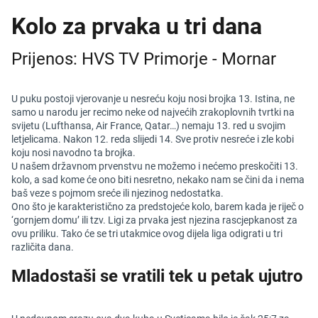
Kolo za prvaka u tri dana
Prijenos: HVS TV Primorje - Mornar
U puku postoji vjerovanje u nesreću koju nosi brojka 13. Istina, ne
samo u narodu jer recimo neke od najvećih zrakoplovnih tvrtki na
svijetu (Lufthansa, Air France, Qatar…) nemaju 13. red u svojim
letjelicama. Nakon 12. reda slijedi 14. Sve protiv nesreće i zle kobi
koju nosi navodno ta brojka.
U našem državnom prvenstvu ne možemo i nećemo preskočiti 13.
kolo, a sad kome će ono biti nesretno, nekako nam se čini da i nema
baš veze s pojmom sreće ili njezinog nedostatka.
Ono što je karakteristično za predstojeće kolo, barem kada je riječ o
‘gornjem domu’ ili tzv. Ligi za prvaka jest njezina rascjepkanost za
ovu priliku. Tako će se tri utakmice ovog dijela liga odigrati u tri
različita dana.
Mladostaši se vratili tek u petak ujutro