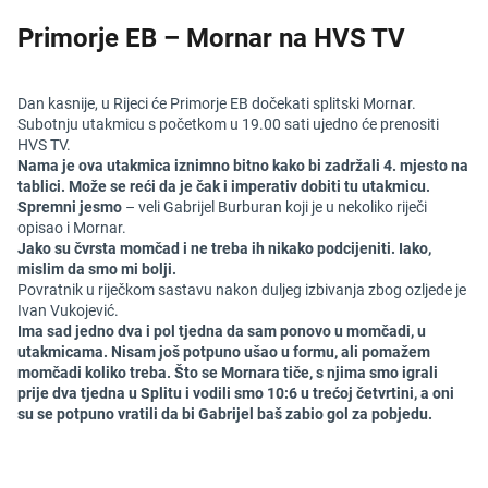
Primorje EB – Mornar na HVS TV
Dan kasnije, u Rijeci će Primorje EB dočekati splitski Mornar.
Subotnju utakmicu s početkom u 19.00 sati ujedno će prenositi
HVS TV.
Nama je ova utakmica iznimno bitno kako bi zadržali 4. mjesto na
tablici. Može se reći da je čak i imperativ dobiti tu utakmicu.
Spremni jesmo
– veli Gabrijel Burburan koji je u nekoliko riječi
opisao i Mornar.
Jako su čvrsta momčad i ne treba ih nikako podcijeniti. Iako,
mislim da smo mi bolji.
Povratnik u riječkom sastavu nakon duljeg izbivanja zbog ozljede je
Ivan Vukojević.
Ima sad jedno dva i pol tjedna da sam ponovo u momčadi, u
utakmicama. Nisam još potpuno ušao u formu, ali pomažem
momčadi koliko treba. Što se Mornara tiče, s njima smo igrali
prije dva tjedna u Splitu i vodili smo 10:6 u trećoj četvrtini, a oni
su se potpuno vratili da bi Gabrijel baš zabio gol za pobjedu.