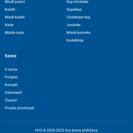
Mlađi juniori
Kup Hrvatske
Kadeti
Superkup
Mlađi kadeti
Challenger kup
Nade
Juniorke
Mlađe nade
Mlađe juniorke
Kadetkinje
Savez
O nama
Povijest
Kontakt
Tjedni newsletter HVS-a
Dokumenti
Članovi
Pretplatite se na mašu mailing listu kako ne biste propustili
Pravila privatnosti
novosti iz svijeta vaterpola
Želim primati novosti
HVS © 2020-2025 Sva prava pridržana.