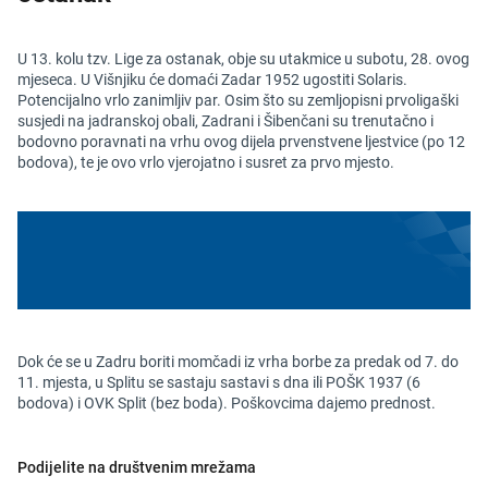
U 13. kolu tzv. Lige za ostanak, obje su utakmice u subotu, 28. ovog
mjeseca. U Višnjiku će domaći Zadar 1952 ugostiti Solaris.
Potencijalno vrlo zanimljiv par. Osim što su zemljopisni prvoligaški
susjedi na jadranskoj obali, Zadrani i Šibenčani su trenutačno i
bodovno poravnati na vrhu ovog dijela prvenstvene ljestvice (po 12
bodova), te je ovo vrlo vjerojatno i susret za prvo mjesto.
Dok će se u Zadru boriti momčadi iz vrha borbe za predak od 7. do
11. mjesta, u Splitu se sastaju sastavi s dna ili POŠK 1937 (6
bodova) i OVK Split (bez boda). Poškovcima dajemo prednost.
Podijelite na društvenim mrežama