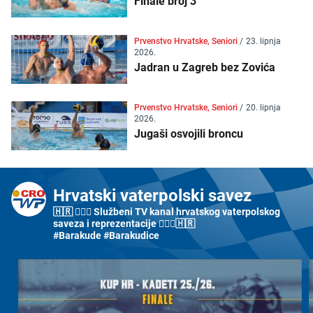
Finale broj 3
Prvenstvo Hrvatske, Seniori
/
23. lipnja
2026.
Jadran u Zagreb bez Zovića
Prvenstvo Hrvatske, Seniori
/
20. lipnja
2026.
Jugaši osvojili broncu
Hrvatski vaterpolski savez
🇭🇷 🤽🏼‍♂️ Službeni TV kanal hrvatskog vaterpolskog
saveza i reprezentacije 🤽🏼‍♀️🇭🇷
#Barakude #Barakudice