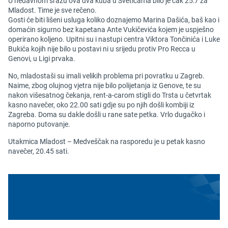
U nedavnom srazu ova dva kuba u Sveticama bilo je čak 25:7 za
Mladost. Time je sve rečeno.
Gosti će biti lišeni usluga koliko doznajemo Marina Dašića, baš kao i
domaćin sigurno bez kapetana Ante Vukičevića kojem je uspješno
operirano koljeno. Upitni su i nastupi centra Viktora Tončinića i Luke
Bukića kojih nije bilo u postavi ni u srijedu protiv Pro Recca u
Genovi, u Ligi prvaka.
No, mladostaši su imali velikih problema pri povratku u Zagreb.
Naime, zbog olujnog vjetra nije bilo polijetanja iz Genove, te su
nakon višesatnog čekanja, rent-a-carom stigli do Trsta u četvrtak
kasno navečer, oko 22.00 sati gdje su po njih došli kombiji iz
Zagreba. Doma su dakle došli u rane sate petka. Vrlo dugačko i
naporno putovanje.
Utakmica Mladost – Medveščak na rasporedu je u petak kasno
navečer, 20.45 sati.