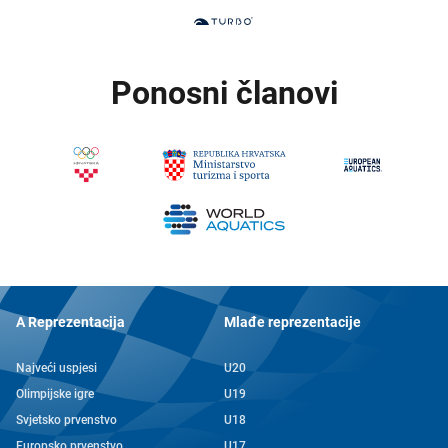
Ponosni članovi
A Reprezentacija
Mlađe reprezentacije
Najveći uspjesi
U20
Olimpijske igre
U19
Svjetsko prvenstvo
U18
Europsko prvenstvo
U17