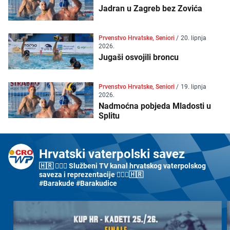
Jadran u Zagreb bez Zovića
Prvenstvo Hrvatske, Seniori
/
20. lipnja
2026.
Jugaši osvojili broncu
Prvenstvo Hrvatske, Seniori
/
19. lipnja
2026.
Nadmoćna pobjeda Mladosti u
Splitu
Hrvatski vaterpolski savez
🇭🇷 🤽🏼‍♂️ Službeni TV kanal hrvatskog vaterpolskog
saveza i reprezentacije 🤽🏼‍♀️🇭🇷
#Barakude #Barakudice