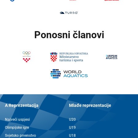
Ponosni članovi
A Reprezentacija
Mlađe reprezentacije
Najveći uspjesi
U20
Olimpijske igre
U19
Svjetsko prvenstvo
U18