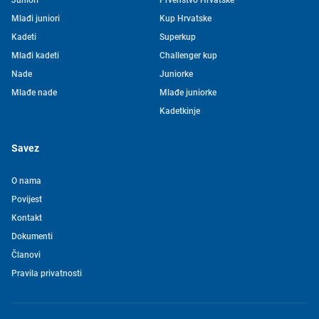
Juniori
Prvenstvo Hrvatske
Mlađi juniori
Kup Hrvatske
Kadeti
Superkup
Mlađi kadeti
Challenger kup
Nade
Juniorke
Mlađe nade
Mlađe juniorke
Kadetkinje
Savez
O nama
Povijest
Kontakt
Tjedni newsletter HVS-a
Dokumenti
Članovi
Pretplatite se na mašu mailing listu kako ne biste propustili
Pravila privatnosti
novosti iz svijeta vaterpola
Želim primati novosti