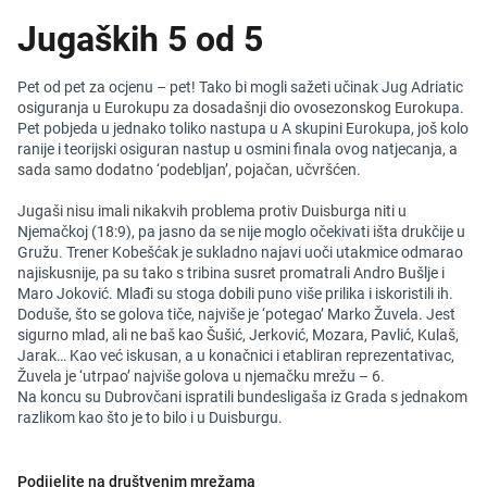
Jugaških 5 od 5
Pet od pet za ocjenu – pet! Tako bi mogli sažeti učinak Jug Adriatic
osiguranja u Eurokupu za dosadašnji dio ovosezonskog Eurokupa.
Pet pobjeda u jednako toliko nastupa u A skupini Eurokupa, još kolo
ranije i teorijski osiguran nastup u osmini finala ovog natjecanja, a
sada samo dodatno ‘podebljan’, pojačan, učvršćen.
Jugaši nisu imali nikakvih problema protiv Duisburga niti u
Njemačkoj (18:9), pa jasno da se nije moglo očekivati išta drukčije u
Gružu. Trener Kobešćak je sukladno najavi uoči utakmice odmarao
najiskusnije, pa su tako s tribina susret promatrali Andro Bušlje i
Maro Joković. Mlađi su stoga dobili puno više prilika i iskoristili ih.
Doduše, što se golova tiče, najviše je ‘potegao’ Marko Žuvela. Jest
sigurno mlad, ali ne baš kao Šušić, Jerković, Mozara, Pavlić, Kulaš,
Jarak… Kao već iskusan, a u konačnici i etabliran reprezentativac,
Žuvela je ‘utrpao’ najviše golova u njemačku mrežu – 6.
Na koncu su Dubrovčani ispratili bundesligaša iz Grada s jednakom
razlikom kao što je to bilo i u Duisburgu.
Podijelite na društvenim mrežama