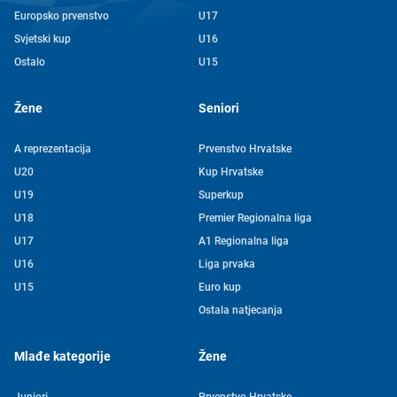
Europsko prvenstvo
U17
Svjetski kup
U16
Ostalo
U15
Žene
Seniori
A reprezentacija
Prvenstvo Hrvatske
U20
Kup Hrvatske
U19
Superkup
U18
Premier Regionalna liga
U17
A1 Regionalna liga
U16
Liga prvaka
U15
Euro kup
Ostala natjecanja
Mlađe kategorije
Žene