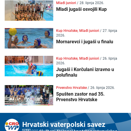
Mlađi juniori
/
28. lipnja 2026.
Mladi jugaši osvojili Kup
Kup Hrvatske, Mlađi juniori
/
27. lipnja
2026.
Mornarevci i jugaši u finalu
Kup Hrvatske, Mlađi juniori
/
26. lipnja
2026.
Jugaši i Korčulani izravno u
polufinalu
Prvenstvo Hrvatske
/
26. lipnja 2026.
Spušten zastor nad 35.
Prvenstvo Hrvatske
Hrvatski vaterpolski savez