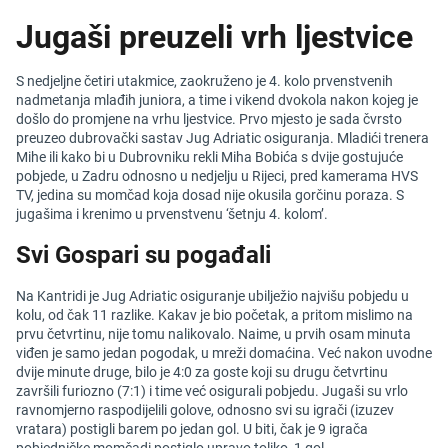
Jugaši preuzeli vrh ljestvice
S nedjeljne četiri utakmice, zaokruženo je 4. kolo prvenstvenih
nadmetanja mlađih juniora, a time i vikend dvokola nakon kojeg je
došlo do promjene na vrhu ljestvice. Prvo mjesto je sada čvrsto
preuzeo dubrovački sastav Jug Adriatic osiguranja. Mladići trenera
Mihe ili kako bi u Dubrovniku rekli Miha Bobića s dvije gostujuće
pobjede, u Zadru odnosno u nedjelju u Rijeci, pred kamerama HVS
TV, jedina su momčad koja dosad nije okusila gorčinu poraza. S
jugašima i krenimo u prvenstvenu ‘šetnju 4. kolom’.
Svi Gospari su pogađali
Na Kantridi je Jug Adriatic osiguranje ubilježio najvišu pobjedu u
kolu, od čak 11 razlike. Kakav je bio početak, a pritom mislimo na
prvu četvrtinu, nije tomu nalikovalo. Naime, u prvih osam minuta
viđen je samo jedan pogodak, u mreži domaćina. Već nakon uvodne
dvije minute druge, bilo je 4:0 za goste koji su drugu četvrtinu
završili furiozno (7:1) i time već osigurali pobjedu. Jugaši su vrlo
ravnomjerno raspodijelili golove, odnosno svi su igrači (izuzev
vratara) postigli barem po jedan gol. U biti, čak je 9 igrača