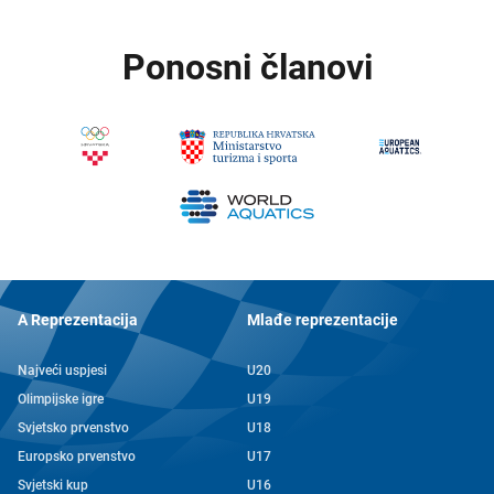
Ponosni članovi
A Reprezentacija
Mlađe reprezentacije
Najveći uspjesi
U20
Olimpijske igre
U19
Svjetsko prvenstvo
U18
Europsko prvenstvo
U17
Svjetski kup
U16