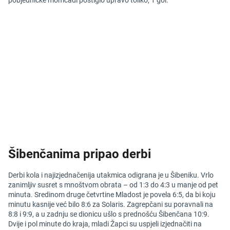
pobjedničke momčadi postiglo upravo toliko, 1 gol.
Šibenčanima pripao derbi
Derbi kola i najizjednačenija utakmica odigrana je u Šibeniku. Vrlo
zanimljiv susret s mnoštvom obrata – od 1:3 do 4:3 u manje od pet
minuta. Sredinom druge četvrtine Mladost je povela 6:5, da bi koju
minutu kasnije već bilo 8:6 za Solaris. Zagrepčani su poravnali na
8:8 i 9:9, a u zadnju se dionicu ušlo s prednošću Šibenčana 10:9.
Dvije i pol minute do kraja, mladi Žapci su uspjeli izjednačiti na