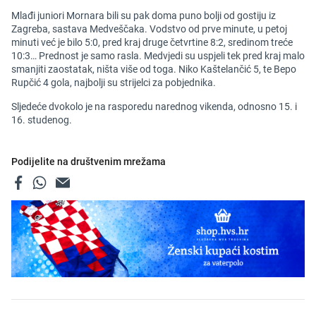
Mlađi juniori Mornara bili su pak doma puno bolji od gostiju iz
Zagreba, sastava Medveščaka. Vodstvo od prve minute, u petoj
minuti već je bilo 5:0, pred kraj druge četvrtine 8:2, sredinom treće
10:3… Prednost je samo rasla. Medvjedi su uspjeli tek pred kraj malo
smanjiti zaostatak, ništa više od toga. Niko Kaštelančić 5, te Bepo
Rupčić 4 gola, najbolji su strijelci za pobjednika.
Sljedeće dvokolo je na rasporedu narednog vikenda, odnosno 15. i
16. studenog.
Podijelite na društvenim mrežama