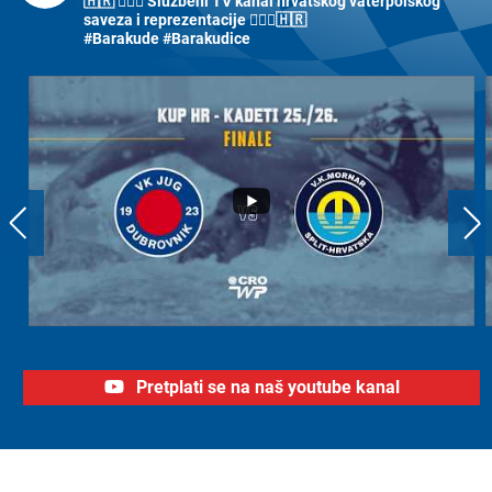
🇭🇷 🤽🏼‍♂️ Službeni TV kanal hrvatskog vaterpolskog
saveza i reprezentacije 🤽🏼‍♀️🇭🇷
#Barakude #Barakudice
Pretplati se na naš youtube kanal