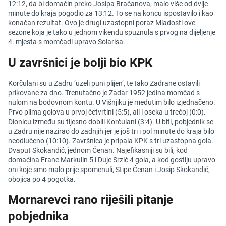
12:12, da bi domaćin preko Josipa Bračanova, malo više od dvije
minute do kraja pogodio za 13:12. To se na koncu ispostavilo i kao
konačan rezultat. Ovo je drugi uzastopni poraz Mladosti ove
sezone koja je tako u jednom vikendu spuznula s prvog na dijeljenje
4. mjesta s momčadi upravo Solarisa.
U završnici je bolji bio KPK
Korčulani su u Zadru ‘uzeli puni plijen’, te tako Zadrane ostavili
prikovane za dno. Trenutačno je Zadar 1952 jedina momčad s
nulom na bodovnom kontu. U Višnjiku je međutim bilo izjednačeno.
Prvo plima golova u prvoj četvrtini (5:5), ali i oseka u trećoj (0:0).
Dionicu između su tijesno dobili Korčulani (3:4). U biti, pobjednik se
u Zadru nije nazirao do zadnjih jer je još tri i pol minute do kraja bilo
neodlučeno (10:10). Završnica je pripala KPK s tri uzastopna gola.
Dvaput Skokandić, jednom Ćenan. Najefikasniji su bili, kod
domaćina Frane Markulin 5 i Duje Srzić 4 gola, a kod gostiju upravo
oni koje smo malo prije spomenuli, Stipe Ćenan i Josip Skokandić,
obojica po 4 pogotka.
Mornarevci rano riješili pitanje
pobjednika