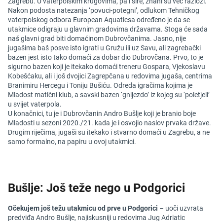
Zagrebu. U vaterpolskim krugovima, pa i šire, znani su već razlozi.
Nakon podosta natezanja ‘povuci-potegni’, odlukom Tehničkog
vaterpolskog odbora European Aquaticsa određeno je da se
utakmice odigraju u glavnim gradovima državama. Stoga će sada
naš glavni grad biti domaćinom Dubrovčanima. Jasno, nije
jugašima baš posve isto igrati u Gružu ili uz Savu, ali zagrebački
bazen jest isto tako domaći za dobar dio Dubrovčana. Prvo, to je
sigurno bazen koji je itekako domaći treneru Gospara, Vjekoslavu
Kobešćaku, ali i još dvojici Zagrepčana u redovima jugaša, centrima
Branimiru Hercegu i Toniju Bušiću. Odreda igračima kojima je
Mladost matični klub, a savski bazen ‘gnijezdo’ iz kojeg su ‘poletjeli’
u svijet vaterpola.
U konačnici, tu je i Dubrovčanin Andro Bušlje koji je branio boje
Mladosti u sezoni 2020./21. kada je i osvojio naslov prvaka države.
Drugim riječima, jugaši su itekako i stvarno domaći u Zagrebu, a ne
samo formalno, na papiru u ovoj utakmici.
Bušlje: Još teže nego u Podgorici
Očekujem još težu utakmicu od prve u Podgorici
– uoči uzvrata
predviđa Andro Bušlje, najiskusniji u redovima Jug Adriatic