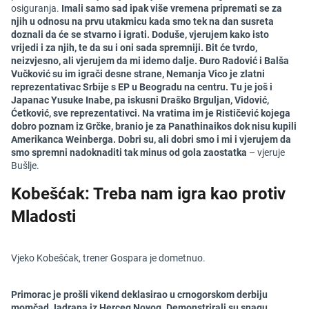
osiguranja.
Imali samo sad ipak više vremena pripremati se za
njih u odnosu na prvu utakmicu kada smo tek na dan susreta
doznali da će se stvarno i igrati. Doduše, vjerujem kako isto
vrijedi i za njih, te da su i oni sada spremniji. Bit će tvrdo,
neizvjesno, ali vjerujem da mi idemo dalje. Đuro Radović i Balša
Vučković su im igrači desne strane, Nemanja Vico je zlatni
reprezentativac Srbije s EP u Beogradu na centru. Tu je još i
Japanac Yusuke Inabe, pa iskusni Draško Brguljan, Vidović,
Ćetković, sve reprezentativci. Na vratima im je Rističević kojega
dobro poznam iz Grčke, branio je za Panathinaikos dok nisu kupili
Amerikanca Weinberga. Dobri su, ali dobri smo i mi i vjerujem da
smo spremni nadoknaditi tak minus od gola zaostatka
– vjeruje
Bušlje.
Kobešćak: Treba nam igra kao protiv
Mladosti
Vjeko Kobešćak, trener Gospara je dometnuo.
Primorac je prošli vikend deklasirao u crnogorskom derbiju
momčad Jadrana iz Herceg Novog. Demonstrirali su snagu