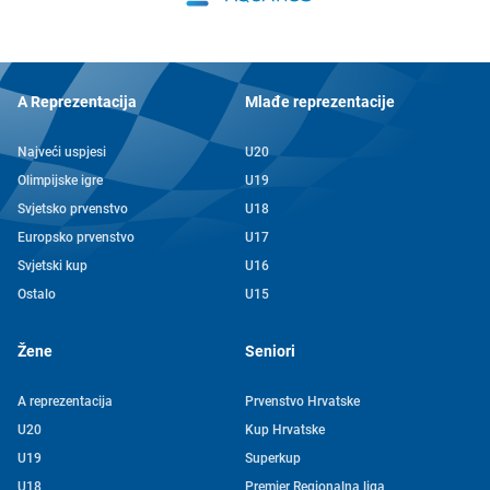
A Reprezentacija
Mlađe reprezentacije
Najveći uspjesi
U20
Olimpijske igre
U19
Svjetsko prvenstvo
U18
Europsko prvenstvo
U17
Svjetski kup
U16
Ostalo
U15
Žene
Seniori
A reprezentacija
Prvenstvo Hrvatske
U20
Kup Hrvatske
U19
Superkup
U18
Premier Regionalna liga