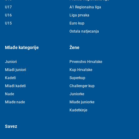
U17
A1 Regionalna liga
U16
Liga prvaka
U15
Euro kup
Ostala natjecanja
Mlađe kategorije
Žene
Juniori
Prvenstvo Hrvatske
Mlađi juniori
Kup Hrvatske
Kadeti
Superkup
Mlađi kadeti
Challenger kup
Nade
Juniorke
Mlađe nade
Mlađe juniorke
Kadetkinje
Savez