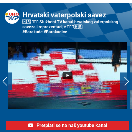
Hrvatski vaterpolski savez
🇭🇷 🤽🏼‍♂️ Službeni TV kanal hrvatskog vaterpolskog
saveza i reprezentacije 🤽🏼‍♀️🇭🇷
#Barakude #Barakudice
Pretplati se na naš youtube kanal