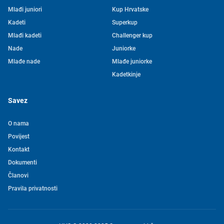
Mlađi juniori
Kup Hrvatske
Kadeti
Superkup
Mlađi kadeti
Challenger kup
Nade
Juniorke
Mlađe nade
Mlađe juniorke
Kadetkinje
Savez
O nama
Povijest
Kontakt
Tjedni newsletter HVS-a
Dokumenti
Članovi
Pretplatite se na mašu mailing listu kako ne biste propustili
Pravila privatnosti
novosti iz svijeta vaterpola
Želim primati novosti