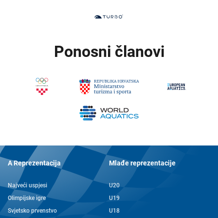
Ponosni članovi
A Reprezentacija
Mlađe reprezentacije
Najveći uspjesi
U20
Olimpijske igre
U19
Svjetsko prvenstvo
U18