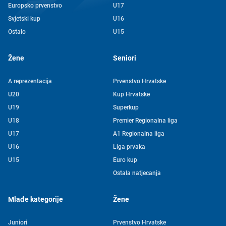
Europsko prvenstvo
U17
Svjetski kup
U16
Ostalo
U15
Žene
Seniori
A reprezentacija
Prvenstvo Hrvatske
U20
Kup Hrvatske
U19
Superkup
U18
Premier Regionalna liga
U17
A1 Regionalna liga
U16
Liga prvaka
U15
Euro kup
Ostala natjecanja
Mlađe kategorije
Žene
Juniori
Prvenstvo Hrvatske