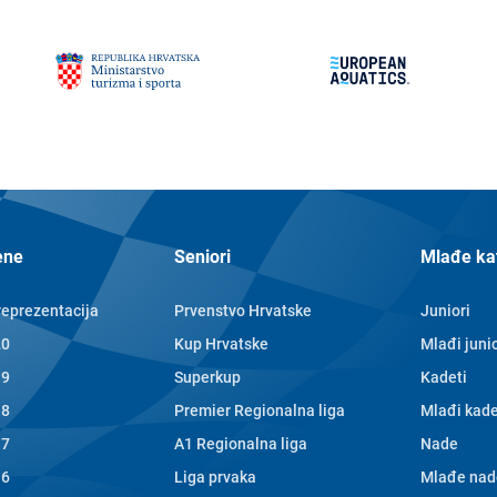
ene
Seniori
Mlađe ka
reprezentacija
Prvenstvo Hrvatske
Juniori
20
Kup Hrvatske
Mlađi junio
19
Superkup
Kadeti
18
Premier Regionalna liga
Mlađi kade
17
A1 Regionalna liga
Nade
16
Liga prvaka
Mlađe nad