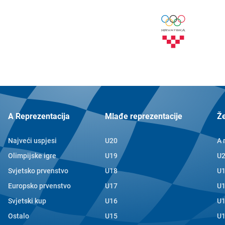
A Reprezentacija
Mlađe reprezentacije
Ž
Najveći uspjesi
U20
A 
Olimpijske igre
U19
U
Svjetsko prvenstvo
U18
U
Europsko prvenstvo
U17
U
Svjetski kup
U16
U
Ostalo
U15
U