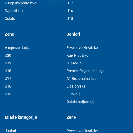
Europsko prvenstvo
U17
Svjetski kup
U16
Ostalo
U15
Žene
Seniori
A reprezentacija
Prvenstvo Hrvatske
U20
Kup Hrvatske
U19
Superkup
U18
Premier Regionalna liga
U17
A1 Regionalna liga
U16
Liga prvaka
U15
Euro kup
Ostala natjecanja
Mlađe kategorije
Žene
Juniori
Prvenstvo Hrvatske