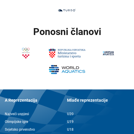
Ponosni članovi
A Reprezentacija
Mlađe reprezentacije
Najveći uspjesi
U20
Olimpijske igre
U19
Svjetsko prvenstvo
U18