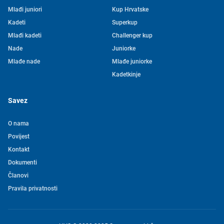
Mlađi juniori
Kup Hrvatske
Kadeti
Superkup
Mlađi kadeti
Challenger kup
Nade
Juniorke
Mlađe nade
Mlađe juniorke
Kadetkinje
Savez
O nama
Povijest
Kontakt
Tjedni newsletter HVS-a
Dokumenti
Članovi
Pretplatite se na mašu mailing listu kako ne biste propustili
Pravila privatnosti
novosti iz svijeta vaterpola
Želim primati novosti