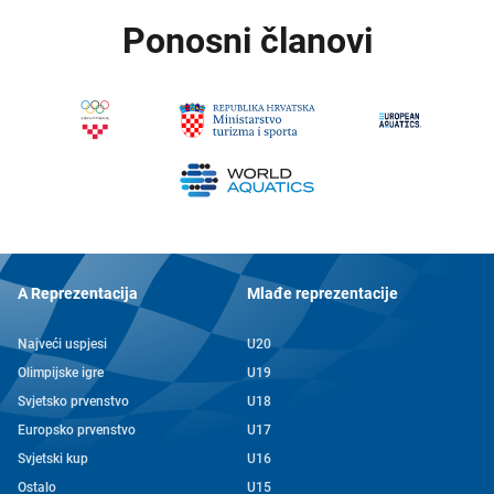
Ponosni članovi
A Reprezentacija
Mlađe reprezentacije
Najveći uspjesi
U20
Olimpijske igre
U19
Svjetsko prvenstvo
U18
Europsko prvenstvo
U17
Svjetski kup
U16
Ostalo
U15