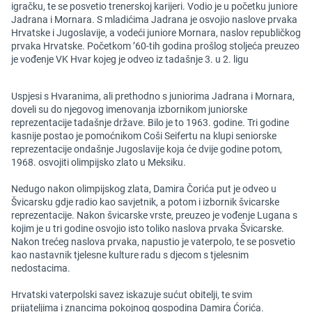
igračku, te se posvetio trenerskoj karijeri. Vodio je u početku juniore
Jadrana i Mornara. S mladićima Jadrana je osvojio naslove prvaka
Hrvatske i Jugoslavije, a vodeći juniore Mornara, naslov republičkog
prvaka Hrvatske. Početkom ’60-tih godina prošlog stoljeća preuzeo
je vođenje VK Hvar kojeg je odveo iz tadašnje 3. u 2. ligu
Uspjesi s Hvaranima, ali prethodno s juniorima Jadrana i Mornara,
doveli su do njegovog imenovanja izbornikom juniorske
reprezentacije tadašnje države. Bilo je to 1963. godine. Tri godine
kasnije postao je pomoćnikom Coši Seifertu na klupi seniorske
reprezentacije ondašnje Jugoslavije koja će dvije godine potom,
1968. osvojiti olimpijsko zlato u Meksiku.
Nedugo nakon olimpijskog zlata, Damira Čorića put je odveo u
Švicarsku gdje radio kao savjetnik, a potom i izbornik švicarske
reprezentacije. Nakon švicarske vrste, preuzeo je vođenje Lugana s
kojim je u tri godine osvojio isto toliko naslova prvaka Švicarske.
Nakon trećeg naslova prvaka, napustio je vaterpolo, te se posvetio
kao nastavnik tjelesne kulture radu s djecom s tjelesnim
nedostacima.
Hrvatski vaterpolski savez iskazuje sućut obitelji, te svim
prijateljima i znancima pokojnog gospodina Damira Ćorića.