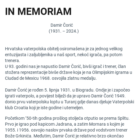
IN MEMORIAM
Damir Čorić
(1931. – 2024.)
Hrvatska vaterpolska obitelj osiromašena je za jednog velikog
entuzijasta i zaljubljenika u naš sport, nekoć igrača, pa potom
trenera.
U 93. godini nas je napustio Damir Čorić, bivši igrač i trener, član
stožera reprezentacije bivše države koja je na Olimpijskim igrama u
Ciudad de Mexicu 1968. osvojila zlatnu medalju.
Damir Čorić je rođen 5. lipnja 1931. u Biogradu. Ondje je i započeo
igrati vaterpolo, a povijest bilježi da je upravo Damir Čorić 1949.
donio prvu vaterpolsku loptu u Turanj gdje danas djeluje Vaterpolski
klub Croatia koji je iste godine i utemeljen.
Početkom ’50-tih godina prošlog stoljeća otputio se prema Splitu.
Prvo je igrao pod kapicom Jadrana, a zatim Mornara s kojim je
1955. i 1956. osvojio naslov prvaka države pod vodstvom trener
Bože Grkinića. Međutim, Damir Čorić je relativno brzo okončao