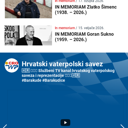
In memoriam
/
17. ožujka 2026.
IN MEMORIAM Zlatko Šimenc
(1938. – 2026.)
In memoriam
/
15. veljače 2026.
IN MEMORIAM Goran Sukno
(1959. – 2026.)
Hrvatski vaterpolski savez
🇭🇷 🤽🏼‍♂️ Službeni TV kanal hrvatskog vaterpolskog
saveza i reprezentacije 🤽🏼‍♀️🇭🇷
#Barakude #Barakudice