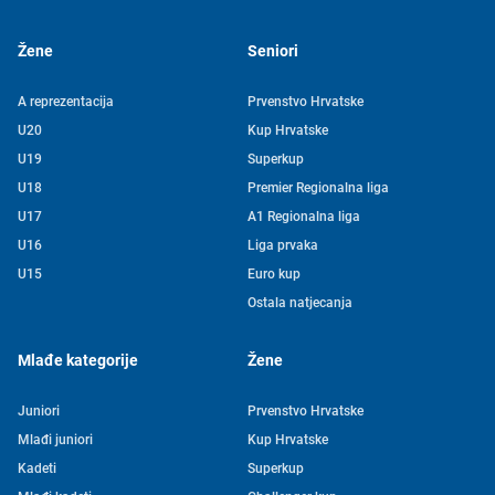
Žene
Seniori
A reprezentacija
Prvenstvo Hrvatske
U20
Kup Hrvatske
U19
Superkup
U18
Premier Regionalna liga
U17
A1 Regionalna liga
U16
Liga prvaka
U15
Euro kup
Ostala natjecanja
Mlađe kategorije
Žene
Juniori
Prvenstvo Hrvatske
Mlađi juniori
Kup Hrvatske
Kadeti
Superkup