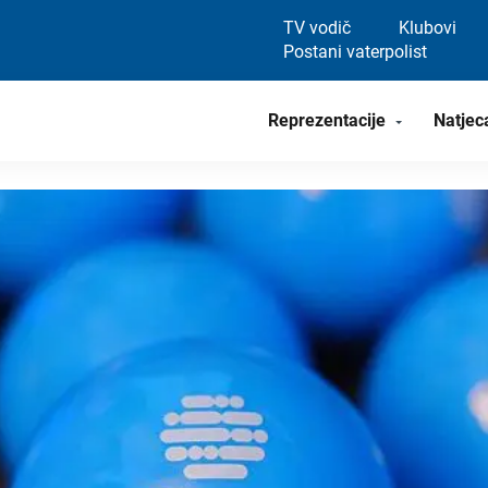
TV vodič
Klubovi
Postani vaterpolist
Reprezentacije
Natjec