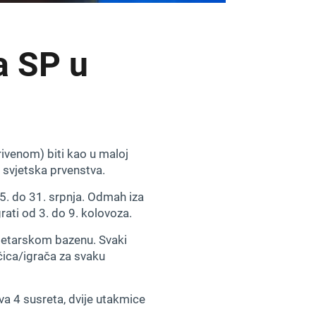
a SP u
ivenom) biti kao u maloj
 svjetska prvenstva.
5. do 31. srpnja. Odmah iza
ati od 3. do 9. kolovoza.
-metarskom bazenu. Svaki
ačica/igrača za svaku
va 4 susreta, dvije utakmice