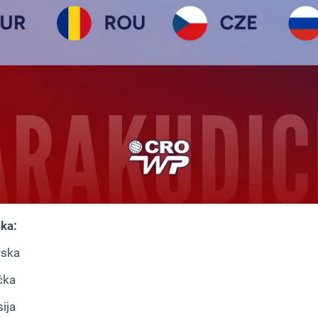
ka:
rska
čka
ija