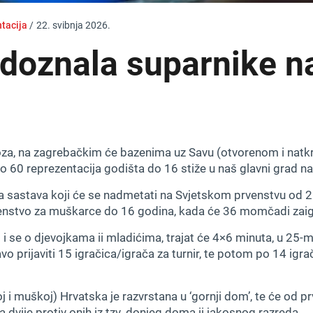
ntacija
/
22. svibnja 2026.
doznala suparnike n
oza, na zagrebačkim će bazenima uz Savu (otvorenom i natkr
o 60 reprezentacija godišta do 16 stiže u naš glavni grad na
a sastava koji će se nadmetati na Svjetskom prvenstvu od 2
prvenstvo za muškarce do 16 godina, kada će 36 momčadi zaigr
 i se o djevojkama ii mladićima, trajat će 4×6 minuta, u 25
ravo prijaviti 15 igračica/igrača za turnir, te potom po 14 igr
 i muškoj) Hrvatska je razvrstana u ‘gornji dom’, te će od pr
 a dvije protiv onih iz tzv. donjeg doma ii jakosnog razreda.