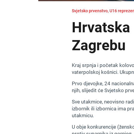
Svjetsko prvenstvo, U16 repreze
Hrvatska 
Zagrebu
Kraj srpnja i početak kolov
vaterpolskoj košnici. Ukupn
Prvo djevojke, 24 nacionaln
njih, slijedit će Svjetsko 
Sve utakmice, neovisno radi
izbornik ili izbornica ima p
utakmicu.
U obje konkurencije (ženskoj
protiv suparnika iz gornjeg,