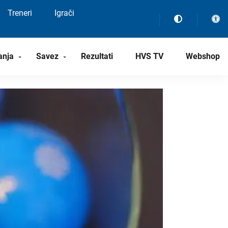
Treneri
Igrači
anja
Savez
Rezultati
HVS TV
Webshop