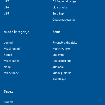
U17
A1 Regionalna liga
U16
Liga prvaka
U15
Euro kup
Ostala natjecanja
Mlađe kategorije
Žene
Juniori
Prvenstvo Hrvatske
Mlađi juniori
Kup Hrvatske
Kadeti
Superkup
Mlađi kadeti
Challenger kup
Nade
Juniorke
Mlađe nade
Mlađe juniorke
Kadetkinje
Savez
O nama