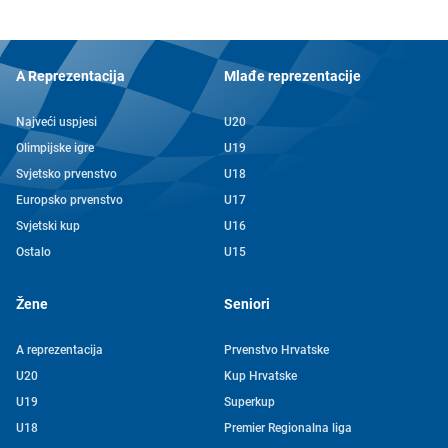
A Reprezentacija
Mlađe reprezentacije
Najveći uspjesi
U20
Olimpijske igre
U19
Svjetsko prvenstvo
U18
Europsko prvenstvo
U17
Svjetski kup
U16
Ostalo
U15
Žene
Seniori
A reprezentacija
Prvenstvo Hrvatske
U20
Kup Hrvatske
U19
Superkup
U18
Premier Regionalna liga