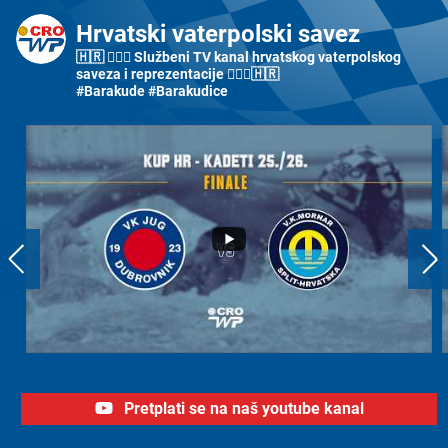
Hrvatski vaterpolski savez
🇭🇷 🤽🏼‍♂️ Službeni TV kanal hrvatskog vaterpolskog
saveza i reprezentacije 🤽🏼‍♀️🇭🇷
#Barakude #Barakudice
Pretplati se na naš youtube kanal