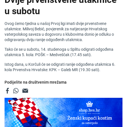
u subotu
Ovog ćemo tjedna u našoj Prvoj ligi imati dvije prvenstvene
utakmice. Milivoj Bebić, povjerenik za natjecanje Hrvatskog
vaterpolskog saveza u dogovoru s klubovima donio je odluku o
odigravanju dviju ranije odgođenih utakmica.
Tako će se u subotu, 14. studenoga u Splitu odigrati odgođena
utakmica 5. kola: POŠK – Medveščak (17.45 sati).
Istog dana, u Korčuli će se odigrati ranije odgođena utakmica 6.
kola Prvenstva Hrvatske: KPK – Galeb MR (19.30 sati).
Podijelite na društvenim mrežama