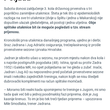
Subota donosi zaključenje 3. kola državnog prvenstva s tri
poprilično zanimljive utakmice. Šteta je tek što iz epidemioloških
razloga na sve tri utakmice (dvije u Splitu i jedna u Makarskoj) nije
dopušten ulazak gledateljima, ali postoji i jedna utješna.
Obje
splitske utakmice bit će moguće pogledati u tzv. stream
prijenosu.
Kronološki prva utakmica današnjeg programa, ujedno je i derbi.
Sraz Jadrana i Jug Adriatic osiguranja, trećeplasiranog iz prošle
prvenstvene sezone i prvaka Hrvatske.
Jadran je silovito ušao u sezonu, na prvom mjestu nakon dva kola i
s najviše postignutih pogodaka (48). Istina, igrali su protiv Zadra
1952 i Galeba MR, no opet pobjedama se ‘ne gleda u zube’. Inače,
Jadran i Jug AO su neposredno pred početak prvenstvene sezone
imali i nekoliko zajedničkih treninga, nakon kojih se nisu štedjeli
dubrovački komplimenti na račun splitske momčadi.
– Moramo biti realni kada spominjemo te treninge s Jugom, mi smo
tada ipak već bili u jednoj poodmakloj fazi priprema, dok je Jug
kasnije krenuo. To im je bio tek treći tjedan priprema – upozorava
Mile Smodlaka, trener Jadrana.