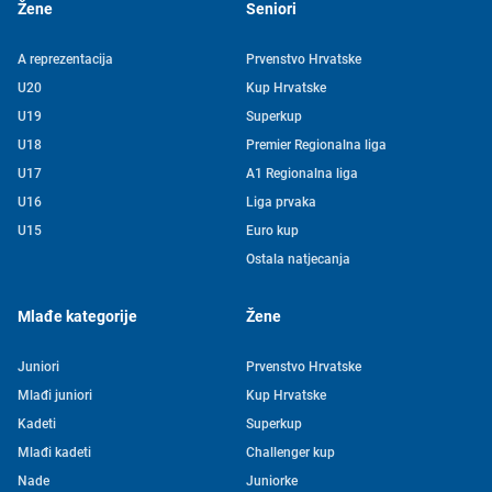
Žene
Seniori
A reprezentacija
Prvenstvo Hrvatske
U20
Kup Hrvatske
U19
Superkup
U18
Premier Regionalna liga
U17
A1 Regionalna liga
U16
Liga prvaka
U15
Euro kup
Ostala natjecanja
Mlađe kategorije
Žene
Juniori
Prvenstvo Hrvatske
Mlađi juniori
Kup Hrvatske
Kadeti
Superkup
Mlađi kadeti
Challenger kup
Nade
Juniorke