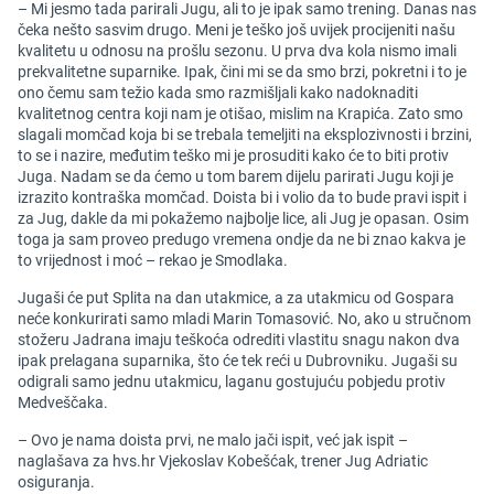
– Mi jesmo tada parirali Jugu, ali to je ipak samo trening. Danas nas
čeka nešto sasvim drugo. Meni je teško još uvijek procijeniti našu
kvalitetu u odnosu na prošlu sezonu. U prva dva kola nismo imali
prekvalitetne suparnike. Ipak, čini mi se da smo brzi, pokretni i to je
ono čemu sam težio kada smo razmišljali kako nadoknaditi
kvalitetnog centra koji nam je otišao, mislim na Krapića. Zato smo
slagali momčad koja bi se trebala temeljiti na eksplozivnosti i brzini,
to se i nazire, međutim teško mi je prosuditi kako će to biti protiv
Juga. Nadam se da ćemo u tom barem dijelu parirati Jugu koji je
izrazito kontraška momčad. Doista bi i volio da to bude pravi ispit i
za Jug, dakle da mi pokažemo najbolje lice, ali Jug je opasan. Osim
toga ja sam proveo predugo vremena ondje da ne bi znao kakva je
to vrijednost i moć – rekao je Smodlaka.
Jugaši će put Splita na dan utakmice, a za utakmicu od Gospara
neće konkurirati samo mladi Marin Tomasović. No, ako u stručnom
stožeru Jadrana imaju teškoća odrediti vlastitu snagu nakon dva
ipak prelagana suparnika, što će tek reći u Dubrovniku. Jugaši su
odigrali samo jednu utakmicu, laganu gostujuću pobjedu protiv
Medveščaka.
– Ovo je nama doista prvi, ne malo jači ispit, već jak ispit –
naglašava za hvs.hr Vjekoslav Kobešćak, trener Jug Adriatic
osiguranja.