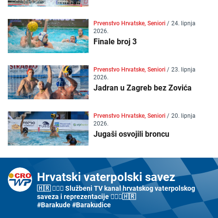
Prvenstvo Hrvatske, Seniori
/
24. lipnja
2026.
Finale broj 3
Prvenstvo Hrvatske, Seniori
/
23. lipnja
2026.
Jadran u Zagreb bez Zovića
Prvenstvo Hrvatske, Seniori
/
20. lipnja
2026.
Jugaši osvojili broncu
Hrvatski vaterpolski savez
🇭🇷 🤽🏼‍♂️ Službeni TV kanal hrvatskog vaterpolskog
saveza i reprezentacije 🤽🏼‍♀️🇭🇷
#Barakude #Barakudice