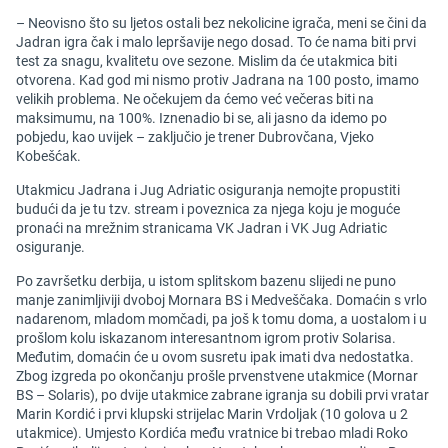
– Neovisno što su ljetos ostali bez nekolicine igrača, meni se čini da
Jadran igra čak i malo lepršavije nego dosad. To će nama biti prvi
test za snagu, kvalitetu ove sezone. Mislim da će utakmica biti
otvorena. Kad god mi nismo protiv Jadrana na 100 posto, imamo
velikih problema. Ne očekujem da ćemo već večeras biti na
maksimumu, na 100%. Iznenadio bi se, ali jasno da idemo po
pobjedu, kao uvijek – zaključio je trener Dubrovčana, Vjeko
Kobešćak.
Utakmicu Jadrana i Jug Adriatic osiguranja nemojte propustiti
budući da je tu tzv. stream i poveznica za njega koju je moguće
pronaći na mrežnim stranicama VK Jadran i VK Jug Adriatic
osiguranje.
Po završetku derbija, u istom splitskom bazenu slijedi ne puno
manje zanimljiviji dvoboj Mornara BS i Medveščaka. Domaćin s vrlo
nadarenom, mladom momčadi, pa još k tomu doma, a uostalom i u
prošlom kolu iskazanom interesantnom igrom protiv Solarisa.
Međutim, domaćin će u ovom susretu ipak imati dva nedostatka.
Zbog izgreda po okončanju prošle prvenstvene utakmice (Mornar
BS – Solaris), po dvije utakmice zabrane igranja su dobili prvi vratar
Marin Kordić i prvi klupski strijelac Marin Vrdoljak (10 golova u 2
utakmice). Umjesto Kordića među vratnice bi trebao mladi Roko