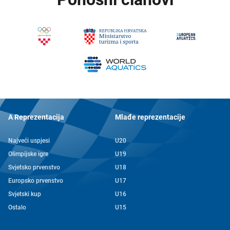
A Reprezentacija
Mlađe reprezentacije
Najveći uspjesi
U20
Olimpijske igre
U19
Svjetsko prvenstvo
U18
Europsko prvenstvo
U17
Svjetski kup
U16
Ostalo
U15