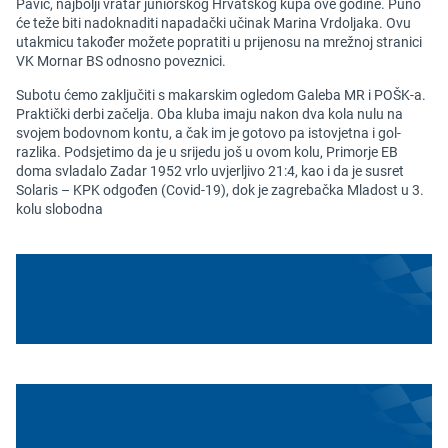
Pavić, najbolji vratar juniorskog Hrvatskog kupa ove godine. Puno
će teže biti nadoknaditi napadački učinak Marina Vrdoljaka. Ovu
utakmicu također možete popratiti u prijenosu na mrežnoj stranici
VK Mornar BS odnosno poveznici.
Subotu ćemo zaključiti s makarskim ogledom Galeba MR i POŠK-a.
Praktički derbi začelja. Oba kluba imaju nakon dva kola nulu na
svojem bodovnom kontu, a čak im je gotovo pa istovjetna i gol-
razlika. Podsjetimo da je u srijedu još u ovom kolu, Primorje EB
doma svladalo Zadar 1952 vrlo uvjerljivo 21:4, kao i da je susret
Solaris – KPK odgođen (Covid-19), dok je zagrebačka Mladost u 3.
kolu slobodna