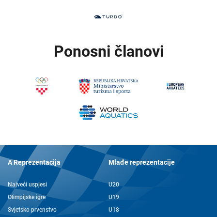
Ponosni članovi
A Reprezentacija
Mlađe reprezentacije
Najveći uspjesi
U20
Olimpijske igre
U19
Svjetsko prvenstvo
U18