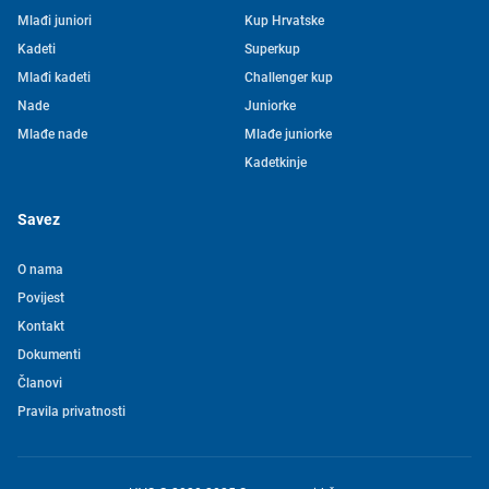
Mlađi juniori
Kup Hrvatske
Kadeti
Superkup
Mlađi kadeti
Challenger kup
Nade
Juniorke
Mlađe nade
Mlađe juniorke
Kadetkinje
Savez
O nama
Povijest
Kontakt
Tjedni newsletter HVS-a
Dokumenti
Članovi
Pretplatite se na mašu mailing listu kako ne biste propustili
Pravila privatnosti
novosti iz svijeta vaterpola
Želim primati novosti