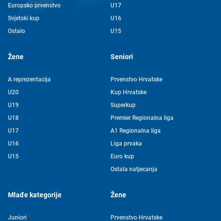
Europsko prvenstvo
U17
Svjetski kup
U16
Ostalo
U15
Žene
Seniori
A reprezentacija
Prvenstvo Hrvatske
U20
Kup Hrvatske
U19
Superkup
U18
Premier Regionalna liga
U17
A1 Regionalna liga
U16
Liga prvaka
U15
Euro kup
Ostala natjecanja
Mlađe kategorije
Žene
Juniori
Prvenstvo Hrvatske