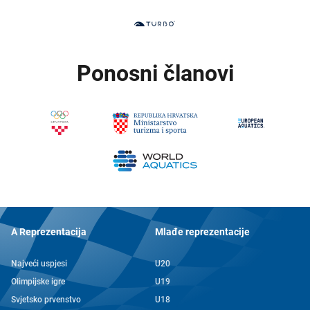
Ponosni članovi
A Reprezentacija
Mlađe reprezentacije
Najveći uspjesi
U20
Olimpijske igre
U19
Svjetsko prvenstvo
U18