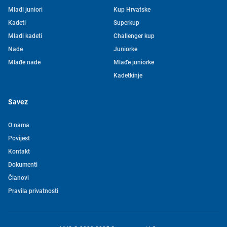
Mlađi juniori
Kup Hrvatske
Kadeti
Superkup
Mlađi kadeti
Challenger kup
Nade
Juniorke
Mlađe nade
Mlađe juniorke
Kadetkinje
Savez
O nama
Povijest
Kontakt
Tjedni newsletter HVS-a
Dokumenti
Članovi
Pretplatite se na mašu mailing listu kako ne biste propustili
Pravila privatnosti
novosti iz svijeta vaterpola
Želim primati novosti