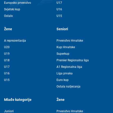
Europsko prvenstvo
U17
Svjetski kup
U16
Ostalo
U15
Žene
Seniori
A reprezentacija
Prvenstvo Hrvatske
U20
Kup Hrvatske
U19
Superkup
U18
Premier Regionalna liga
U17
A1 Regionalna liga
U16
Liga prvaka
U15
Euro kup
Ostala natjecanja
Mlađe kategorije
Žene
Juniori
Prvenstvo Hrvatske