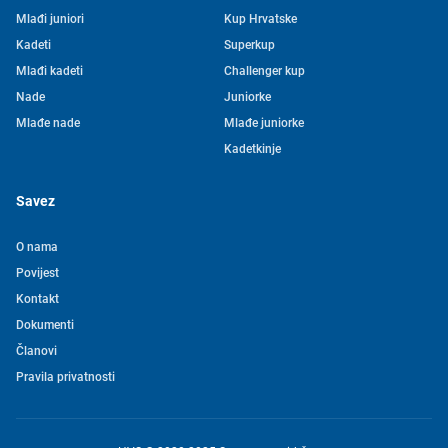
Mlađi juniori
Kup Hrvatske
Kadeti
Superkup
Mlađi kadeti
Challenger kup
Nade
Juniorke
Mlađe nade
Mlađe juniorke
Kadetkinje
Savez
O nama
Povijest
Kontakt
Tjedni newsletter HVS-a
Dokumenti
Članovi
Pretplatite se na mašu mailing listu kako ne biste propustili
Pravila privatnosti
novosti iz svijeta vaterpola
Želim primati novosti