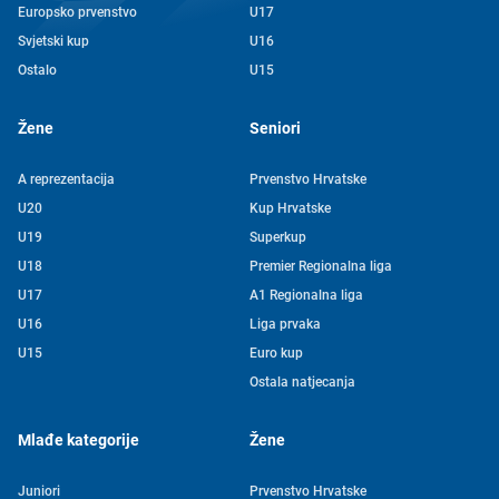
Europsko prvenstvo
U17
Svjetski kup
U16
Ostalo
U15
Žene
Seniori
A reprezentacija
Prvenstvo Hrvatske
U20
Kup Hrvatske
U19
Superkup
U18
Premier Regionalna liga
U17
A1 Regionalna liga
U16
Liga prvaka
U15
Euro kup
Ostala natjecanja
Mlađe kategorije
Žene
Juniori
Prvenstvo Hrvatske