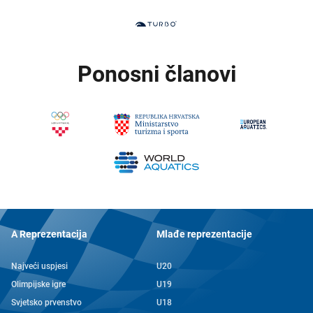
Ponosni članovi
A Reprezentacija
Mlađe reprezentacije
Najveći uspjesi
U20
Olimpijske igre
U19
Svjetsko prvenstvo
U18