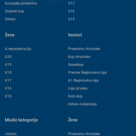
Europsko prvenstvo
U17
Svjetski kup
U16
Ostalo
U15
Žene
Seniori
A reprezentacija
Prvenstvo Hrvatske
U20
Kup Hrvatske
U19
Superkup
U18
Premier Regionalna liga
U17
A1 Regionalna liga
U16
Liga prvaka
U15
Euro kup
Ostala natjecanja
Mlađe kategorije
Žene
Juniori
Prvenstvo Hrvatske