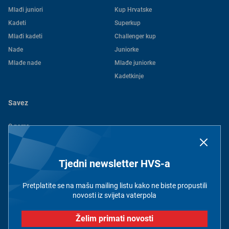
Mlađi juniori
Kup Hrvatske
Kadeti
Superkup
Mlađi kadeti
Challenger kup
Nade
Juniorke
Mlađe nade
Mlađe juniorke
Kadetkinje
Savez
O nama
Povijest
Kontakt
Tjedni newsletter HVS-a
Dokumenti
Članovi
Pretplatite se na mašu mailing listu kako ne biste propustili
Pravila privatnosti
novosti iz svijeta vaterpola
Želim primati novosti